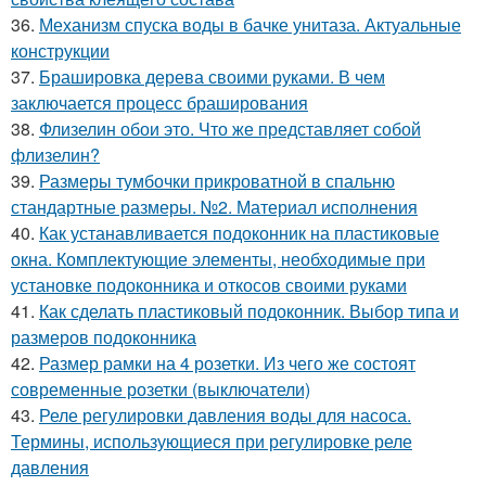
36.
Механизм спуска воды в бачке унитаза. Актуальные
конструкции
37.
Брашировка дерева своими руками. В чем
заключается процесс браширования
38.
Флизелин обои это. Что же представляет собой
флизелин?
39.
Размеры тумбочки прикроватной в спальню
стандартные размеры. №2. Материал исполнения
40.
Как устанавливается подоконник на пластиковые
окна. Комплектующие элементы, необходимые при
установке подоконника и откосов своими руками
41.
Как сделать пластиковый подоконник. Выбор типа и
размеров подоконника
42.
Размер рамки на 4 розетки. Из чего же состоят
современные розетки (выключатели)
43.
Реле регулировки давления воды для насоса.
Термины, использующиеся при регулировке реле
давления