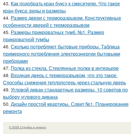
43.
Как подобрать кран буксу к смесителю. Что такое
кран-букса: виды и размеры
44.
Размер двери с терморазрывом. Конструктивные
особенности дверей с терморазрывом
45.
Размеры прикроватных тумб. №1. Размер
прикроватной тумбы
46.
Сколько потребляют бытовые приборы. Таблица
примерного потребления электроэнергии бытовыми
приборами
47.
Полка из стекла. Стеклянные полки в интерьере
48.
Входная дверь с терморазрывом, что это такое.
Способы снижения теплопотерь через стальную дверь
49.
Угловой диван стандартные размеры. 10 советов по
выбору углового дивана
50.
Дизайн простой квартиры. Совет №1. Планирование
ремонта
© 2026 Стройка и ремонт