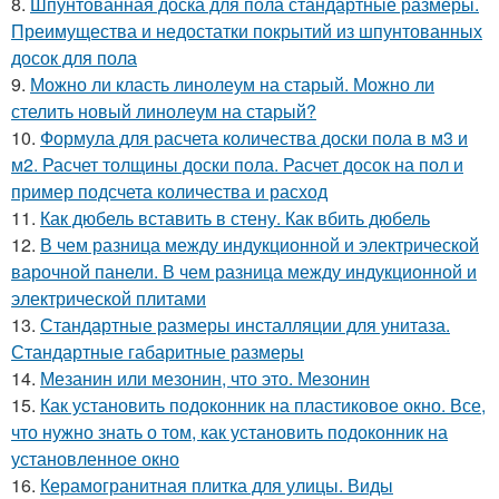
8.
Шпунтованная доска для пола стандартные размеры.
Преимущества и недостатки покрытий из шпунтованных
досок для пола
9.
Можно ли класть линолеум на старый. Можно ли
стелить новый линолеум на старый?
10.
Формула для расчета количества доски пола в м3 и
м2. Расчет толщины доски пола. Расчет досок на пол и
пример подсчета количества и расход
11.
Как дюбель вставить в стену. Как вбить дюбель
12.
В чем разница между индукционной и электрической
варочной панели. В чем разница между индукционной и
электрической плитами
13.
Стандартные размеры инсталляции для унитаза.
Стандартные габаритные размеры
14.
Мезанин или мезонин, что это. Мезонин
15.
Как установить подоконник на пластиковое окно. Все,
что нужно знать о том, как установить подоконник на
установленное окно
16.
Керамогранитная плитка для улицы. Виды