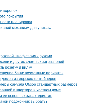
ки коронок
ого покрытия
нности планировки
сливной механизм для унитаза
ь духовой шкаф своими руками
есени и других сложных загрязнений
ть розетку и вилку
мещение бани: возможные варианты
ы домов из морских контейнеров
змеры санузла Обзор стандартных размеров
ванной в квартире и частном доме
м ее основных характеристик
Какой подоконник выбрать?