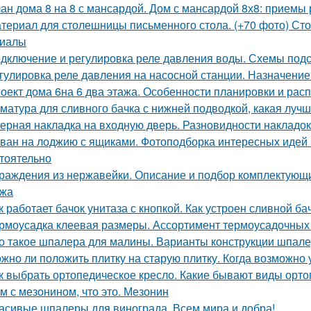
ан дома 8 на 8 с мансардой. Дом с мансардой 8х8: приемы
териал для столешницы письменного стола. (+70 фото) Ст
риалы
дключение и регулировка реле давления воды. Схемы под
гулировка реле давления на насосной станции. Назначение
оект дома 6на 6 два этажа. Особенности планировки и рас
матура для сливного бачка с нижней подводкой, какая лучш
ерная накладка на входную дверь. Разновидности накладок 
ван на лоджию с ящиками. Фотоподборка интересных идей 
тоятельно
раждения из нержавейки. Описание и подбор комплектующи
ажа
к работает бачок унитаза с кнопкой. Как устроен сливной ба
рмоусадка клеевая размеры. Ассортимент термоусадочных 
о такое шпалера для малины. Варианты конструкции шпал
жно ли положить плитку на старую плитку. Когда возможно 
к выбрать ортопедическое кресло. Какие бывают виды орто
м с мезонином, что это. Мезонин
асивые шпалеры для винограда. Всем мира и добра!