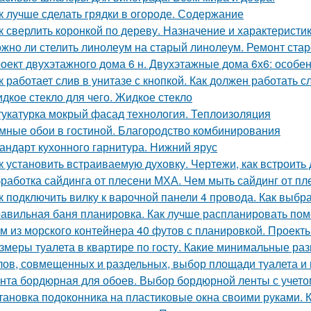
к лучше сделать грядки в огороде. Содержание
к сверлить коронкой по дереву. Назначение и характеристи
жно ли стелить линолеум на старый линолеум. Ремонт стар
оект двухэтажного дома 6 н. Двухэтажные дома 6х6: особе
к работает слив в унитазе с кнопкой. Как должен работать 
дкое стекло для чего. Жидкое стекло
укатурка мокрый фасад технология. Теплоизоляция
мные обои в гостиной. Благородство комбинирования
андарт кухонного гарнитура. Нижний ярус
к установить встраиваемую духовку. Чертежи, как встроит
работка сайдинга от плесени МХА. Чем мыть сайдинг от пл
к подключить вилку к варочной панели 4 провода. Как выбра
авильная баня планировка. Как лучше распланировать по
м из морского контейнера 40 футов с планировкой. Проект
змеры туалета в квартире по госту. Какие минимальные ра
лов, совмещенных и раздельных, выбор площади туалета и 
нта бордюрная для обоев. Выбор бордюрной ленты с учето
тановка подоконника на пластиковые окна своими руками. 