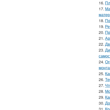
16.
Пл
17.
Ма
мате
18.
По
19.
Ре
20.
Пр
21.
Ар
22.
Дв
23.
Ди
самос
24.
Ог
монт
25.
Ка
26.
Те
27.
Чт
28.
Мо
29.
Ка
30.
До
31.
Кр