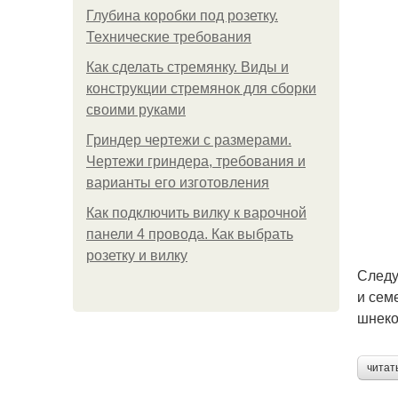
Глубина коробки под розетку.
Технические требования
Как сделать стремянку. Виды и
конструкции стремянок для сборки
своими руками
Гриндер чертежи с размерами.
Чертежи гриндера, требования и
варианты его изготовления
Как подключить вилку к варочной
панели 4 провода. Как выбрать
розетку и вилку
Следу
и сем
шнеко
читат