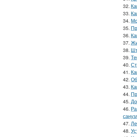
32.
Ка
33.
Ка
34.
Мо
35.
Пр
36.
Ка
37.
Жи
38.
Шт
39.
Те
40.
Ст
41.
Ка
42.
Об
43.
Ка
44.
Пр
45.
До
46.
Ра
сануз
47.
Ле
48.
Ус