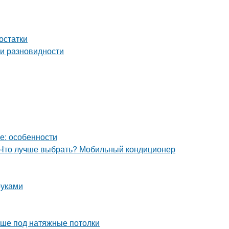
остатки
и разновидности
е: особенности
. Что лучше выбрать? Мобильный кондиционер
руками
чше под натяжные потолки