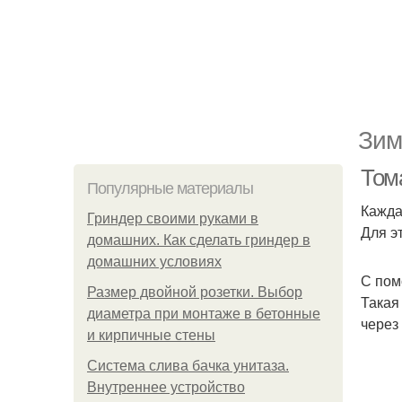
Зим
Том
Популярные материалы
Кажда
Гриндер своими руками в
Для э
домашних. Как сделать гриндер в
домашних условиях
С пом
Размер двойной розетки. Выбор
Такая
диаметра при монтаже в бетонные
через
и кирпичные стены
Система слива бачка унитаза.
Внутреннее устройство