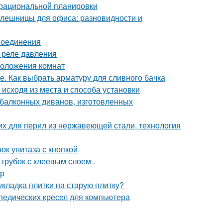
 рациональной планировки
олешницы для офиса: разновидности и
соединения
 реле давления
положения комнат
е. Как выбрать арматуру для сливного бачка
исходя из места и способа установки
балконных диванов, изготовленных
х для перил из нержавеющей стали, технология
чок унитаза с кнопкой
трубок с клеевым слоем .
ер
укладка плитки на старую плитку?
педических кресел для компьютера