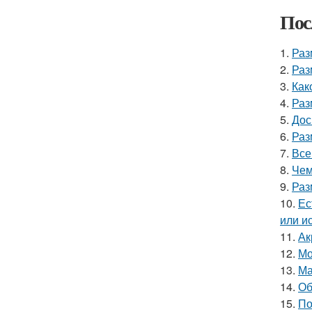
Пос
1.
Раз
2.
Раз
3.
Как
4.
Раз
5.
Дос
6.
Раз
7.
Все
8.
Чем
9.
Раз
10.
Ес
или и
11.
Ак
12.
Мо
13.
Ма
14.
Об
15.
По