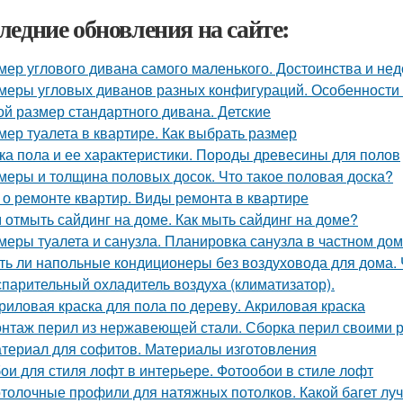
ледние обновления на сайте:
мер углового дивана самого маленького. Достоинства и нед
меры угловых диванов разных конфигураций. Особенности 
ой размер стандартного дивана. Детские
мер туалета в квартире. Как выбрать размер
ка пола и ее характеристики. Породы древесины для полов
меры и толщина половых досок. Что такое половая доска?
 о ремонте квартир. Виды ремонта в квартире
 отмыть сайдинг на доме. Как мыть сайдинг на доме?
меры туалета и санузла. Планировка санузла в частном дом
ть ли напольные кондиционеры без воздуховода для дома
спарительный охладитель воздуха (климатизатор).
риловая краска для пола по дереву. Акриловая краска
нтаж перил из нержавеющей стали. Сборка перил своими 
териал для софитов. Материалы изготовления
ои для стиля лофт в интерьере. Фотообои в стиле лофт
толочные профили для натяжных потолков. Какой багет лу