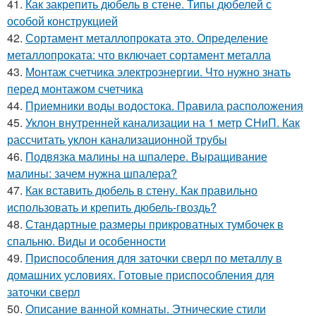
41.
Как закрепить дюбель в стене. Типы дюбелей с
особой конструкцией
42.
Сортамент металлопроката это. Определение
металлопроката: что включает сортамент металла
43.
Монтаж счетчика электроэнергии. Что нужно знать
перед монтажом счетчика
44.
Приемники воды водостока. Правила расположения
45.
Уклон внутренней канализации на 1 метр СНиП. Как
рассчитать уклон канализационной трубы
46.
Подвязка малины на шпалере. Выращивание
малины: зачем нужна шпалера?
47.
Как вставить дюбель в стену. Как правильно
использовать и крепить дюбель-гвоздь?
48.
Стандартные размеры прикроватных тумбочек в
спальню. Виды и особенности
49.
Приспособления для заточки сверл по металлу в
домашних условиях. Готовые приспособления для
заточки сверл
50.
Описание ванной комнаты. Этнические стили