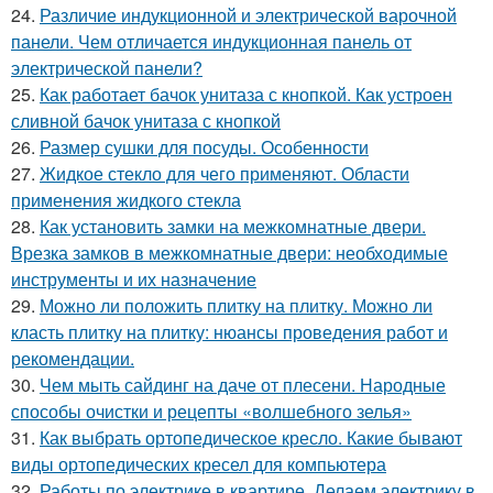
24.
Различие индукционной и электрической варочной
панели. Чем отличается индукционная панель от
электрической панели?
25.
Как работает бачок унитаза с кнопкой. Как устроен
сливной бачок унитаза с кнопкой
26.
Размер сушки для посуды. Особенности
27.
Жидкое стекло для чего применяют. Области
применения жидкого стекла
28.
Как установить замки на межкомнатные двери.
Врезка замков в межкомнатные двери: необходимые
инструменты и их назначение
29.
Можно ли положить плитку на плитку. Можно ли
класть плитку на плитку: нюансы проведения работ и
рекомендации.
30.
Чем мыть сайдинг на даче от плесени. Народные
способы очистки и рецепты «волшебного зелья»
31.
Как выбрать ортопедическое кресло. Какие бывают
виды ортопедических кресел для компьютера
32.
Работы по электрике в квартире. Делаем электрику в