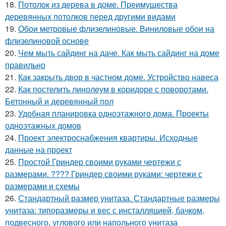
18.
Потолок из дерева в доме. Преимущества
деревянных потолков перед другими видами
19.
Обои метровые флизелиновые. Виниловые обои на
флизелиновой основе
20.
Чем мыть сайдинг на даче. Как мыть сайдинг на доме
правильно
21.
Как закрыть двор в частном доме. Устройство навеса
22.
Как постелить линолеум в коридоре с поворотами.
Бетонный и деревянный пол
23.
Удобная планировка одноэтажного дома. Проекты
одноэтажных домов
24.
Проект электроснабжения квартиры. Исходные
данные на проект
25.
Простой Гриндер своими руками чертежи с
размерами. ???? Гриндер своими руками: чертежи с
размерами и схемы
26.
Стандартный размер унитаза. Стандартные размеры
унитаза: типоразмеры и вес с инсталляцией, бачком,
подвесного, углового или напольного унитаза