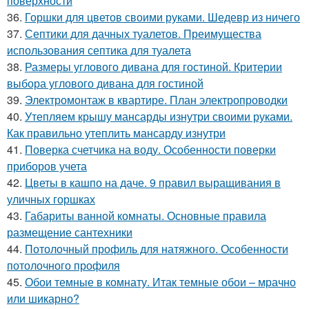
поверхности
36.
Горшки для цветов своими руками. Шедевр из ничего
37.
Септики для дачных туалетов. Преимущества
использования септика для туалета
38.
Размеры углового дивана для гостиной. Критерии
выбора углового дивана для гостиной
39.
Электромонтаж в квартире. План электропроводки
40.
Утепляем крышу мансарды изнутри своими руками.
Как правильно утеплить мансарду изнутри
41.
Поверка счетчика на воду. Особенности поверки
приборов учета
42.
Цветы в кашпо на даче. 9 правил выращивания в
уличных горшках
43.
Габариты ванной комнаты. Основные правила
размещение сантехники
44.
Потолочный профиль для натяжного. Особенности
потолочного профиля
45.
Обои темные в комнату. Итак темные обои – мрачно
или шикарно?