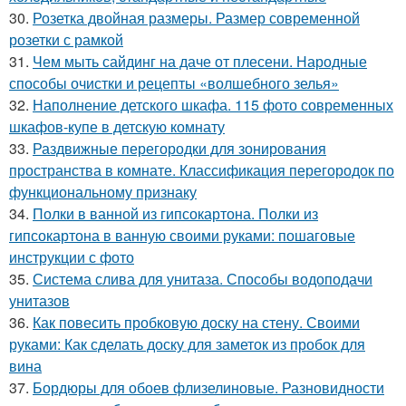
30.
Розетка двойная размеры. Размер современной
розетки с рамкой
31.
Чем мыть сайдинг на даче от плесени. Народные
способы очистки и рецепты «волшебного зелья»
32.
Наполнение детского шкафа. 115 фото современных
шкафов-купе в детскую комнату
33.
Раздвижные перегородки для зонирования
пространства в комнате. Классификация перегородок по
функциональному признаку
34.
Полки в ванной из гипсокартона. Полки из
гипсокартона в ванную своими руками: пошаговые
инструкции с фото
35.
Система слива для унитаза. Способы водоподачи
унитазов
36.
Как повесить пробковую доску на стену. Своими
руками: Как сделать доску для заметок из пробок для
вина
37.
Бордюры для обоев флизелиновые. Разновидности