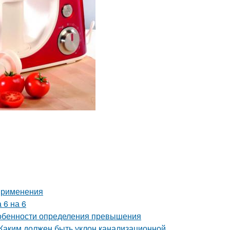
 применения
 6 на 6
собенности определения превышения
 Каким должен быть уклон канализационной