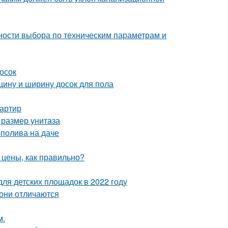
ности выбора по техническим параметрам и
осок
щину и ширину досок для пола
вартир
 размер унитаза
ополива на даче
 цены, как правильно?
ля детских площадок в 2022 году
 они отличаются
м.