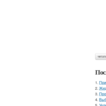
читат
Пос
1.
При
2.
Жид
3.
Про
4.
Выб
5.
Укл