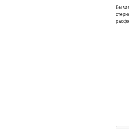
Бывае
стери
расфа