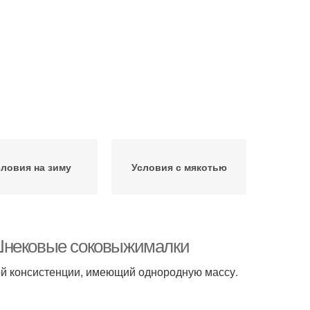
словия на зиму
Условия с мякотью
 Шнековые соковыжималки
ой консистенции, имеющий однородную массу.