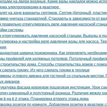
кладки на двери входные. Какие виды накладок можно исп
ема электропроводки в квартире.
алет на даче варианты септиков. Септик (бетонный, пласти
змер унитаза стандартной. Стандарты в зависимости от ви
к правильно отрегулировать реле давления насосной станц
ойки системы
к отрегулировать давление насосной станции. Выводы и по
гулировка и настройка реле давления воды для насоса. Те
ния
андартная ширина подоконника. Как определить необходи
ды профилей для натяжных потолков. Потолочный профиль
 строительство дома. Способы строительства домов с пом
к сделать грядку. Из чего сделать грядки в теплице
змеры углового дивана для гостиной со спальным местом.
ых диванов
укатурка фасада короедом пошаговая инструкция. Урок са
рпич одинарный и полуторный разница. Различия между о
м 6 на 6 2 этажа. Планировка второго этажа дома
зводка розеток по комнате. Добавляем розетки в квартире 