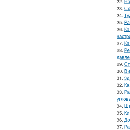
22.
На
23.
Сх
24.
Ту
25.
Ра
26.
Ка
настр
27.
Ка
28.
Ре
давле
29.
Ст
30.
Ви
31.
3д
32.
Ка
33.
Ра
углов
34.
Шт
35.
Ки
36.
До
37.
Ра