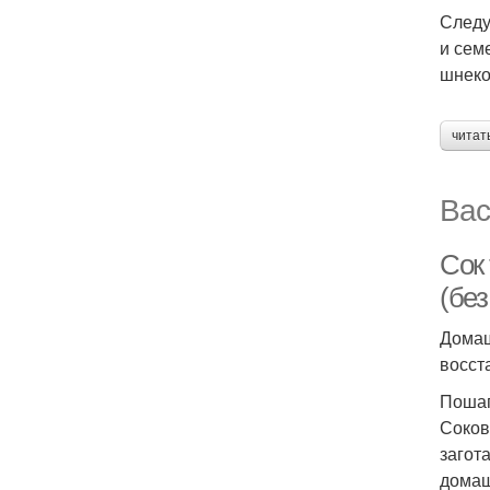
Следу
и сем
шнеко
читат
Вас
Сок
(бе
Домаш
восст
Пошаг
Соков
загот
домаш