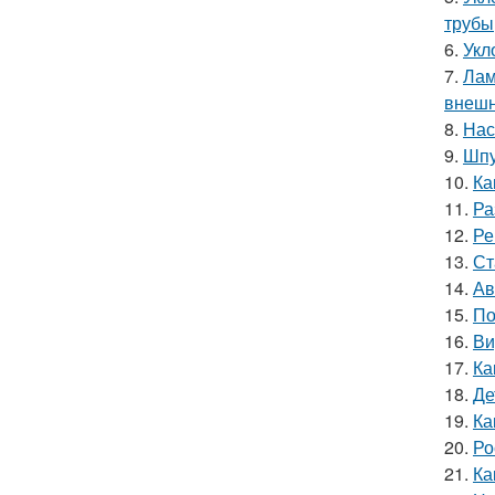
трубы
6.
Укл
7.
Лам
внешн
8.
Нас
9.
Шпу
10.
Ка
11.
Ра
12.
Ре
13.
Ст
14.
Ав
15.
По
16.
Ви
17.
Ка
18.
Де
19.
Ка
20.
Ро
21.
Ка