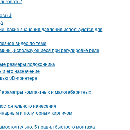
ользовать?
ковый)
да
ии. Какие значения давления используются для
лезное видео по теме
рмины, использующиеся при регулировке реле
мые размеры подоконника
 и его назначение
ощью 3D-принтера
 Параметры компактных и малогабаритных
мостоятельного нанесения
динарным и полуторным кирпичом
самостоятельно. 5 правил быстрого монтажа