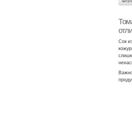
читат
Том
отли
Сок и
кожур
слишк
нена
Важно
проду