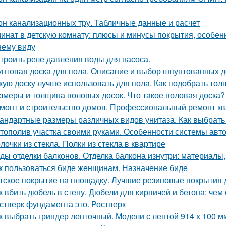
он канализационных тру. Табличные данные и расчет
инат в детскую комнату: плюсы и минусы покрытия, особен
ему виду
троить реле давления воды для насоса.
нтовая доска для пола. Описание и выбор шпунтованных д
кую доску лучше использовать для пола. Как подобрать тол
змеры и толщина половых досок. Что такое половая доска?
монт и строительство домов. Профессиональный ремонт к
андартные размеры различных видов унитаза. Как выбрать
тополив участка своими руками. Особенности системы авт
лочки из стекла. Полки из стекла в квартире
ды отделки балконов. Отделка балкона изнутри: материалы,
к пользоваться биде женщинам. Назначение биде
тское покрытие на площадку. Лучшие резиновые покрытия д
к вбить дюбель в стену. Дюбели для кирпичей и бетона: чем
стверк фундамента это. Ростверк
к выбрать гриндер ленточный. Модели с лентой 914 х 100 м