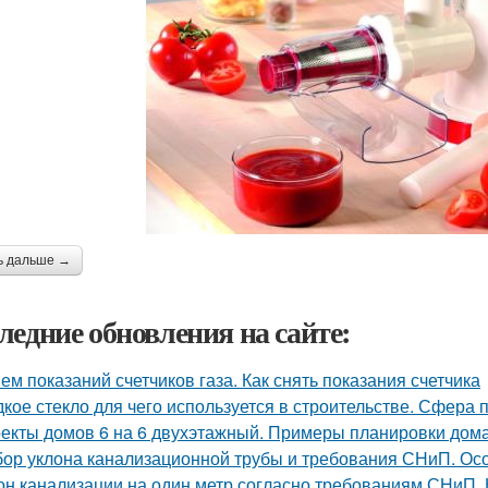
ь дальше →
ледние обновления на сайте:
ем показаний счетчиков газа. Как снять показания счетчика
кое стекло для чего используется в строительстве. Сфера
екты домов 6 на 6 двухэтажный. Примеры планировки дома
ор уклона канализационной трубы и требования СНиП. О
он канализации на один метр согласно требованиям СНиП.