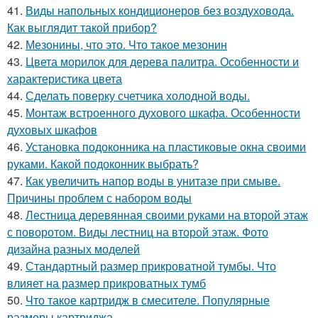
41.
Виды напольных кондиционеров без воздуховода.
Как выглядит такой прибор?
42.
Мезонины, что это. Что такое мезонин
43.
Цвета морилок для дерева палитра. Особенности и
характеристика цвета
44.
Сделать поверку счетчика холодной воды.
45.
Монтаж встроенного духового шкафа. Особенности
духовых шкафов
46.
Установка подоконника на пластиковые окна своими
руками. Какой подоконник выбрать?
47.
Как увеличить напор воды в унитазе при смыве.
Причины проблем с набором воды
48.
Лестница деревянная своими руками на второй этаж
с поворотом. Виды лестниц на второй этаж. Фото
дизайна разных моделей
49.
Стандартный размер прикроватной тумбы. Что
влияет на размер прикроватных тумб
50.
Что такое картридж в смесителе. Популярные
размеры картриджа