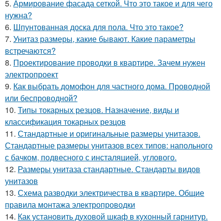
5.
Армирование фасада сеткой. Что это такое и для чего
нужна?
6.
Шпунтованная доска для пола. Что это такое?
7.
Унитаз размеры, какие бывают. Какие параметры
встречаются?
8.
Проектирование проводки в квартире. Зачем нужен
электропроект
9.
Как выбрать домофон для частного дома. Проводной
или беспроводной?
10.
Типы токарных резцов. Назначение, виды и
классификация токарных резцов
11.
Стандартные и оригинальные размеры унитазов.
Стандартные размеры унитазов всех типов: напольного
с бачком, подвесного с инсталяцией, углового.
12.
Размеры унитаза стандартные. Стандарты видов
унитазов
13.
Схема разводки электричества в квартире. Общие
правила монтажа электропроводки
14.
Как установить духовой шкаф в кухонный гарнитур.