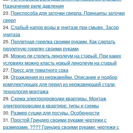
Назначение реле давления
23.
Приспособа для заточки сверла. Принципы заточки
сверл
24.
Слабый напор воды в унитазе при смыве. Засор
унитаза
25.
Пеллетная горелка своими руками. Как сделать
пеллетную горелку своими руками
26.
Можно ли стелить линолеум на старый. При каких
условиях можно класть новый линолеум на старый
27.
Пресс для томатного сока
28.
Ограждения из нержавейки. Описание и подбор
комплектующих для перил из нержавеющей стали,
технология монтажа
29.
Схема электропроводки квартиры. Монтаж
электропроводки в квартире: типы и схемы
30.
Размер сушки для посуды. Особенности
31.
Простой Гриндер своими руками чертежи с
размерами. ???? Гриндер своими руками: чертежи с