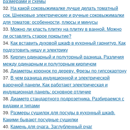
размерами и схемы
32.
На какой соковыжималке лучше делать томатный
сок. Шнековые электрические и ручные соковыжималки
для томатов: особенности, плюсы и минусы
33.
Можно ли класть плитку на плитку в ванной. Можно
ли оставлять старое покрытие?
34.
Как вставить духовой шкаф в кухонный гарнитур. Как
подготовить нишу и электрику
35.
Кирпич одинарный и полуторный разница. Различия
между одинарным и полуторным кирпичом
36.
Диаметры коронок по дереву. Фрезы по гипсокартону
37.
В чем разница индукционной и электрической
варочной панели. Как работают электрическая и
индукционная панель: основное отличие
38.
Диаметр стандартного подрозетника. Разбираемся с
видами и типами
39.
Размеры сушилок для посуды в кухонный шкаф.
Какими бывают посудные сушилки
40.
Камень для очага. Заглубленный очаг