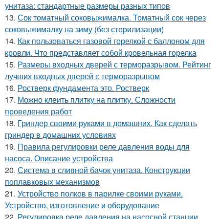
унитаза: стандартные размеры разных типов
13.
Сок томатный соковыжималка. Томатный сок через
соковыжималку на зиму (без стерилизации)
14.
Как пользоваться газовой горелкой с баллоном для
кровли. Что представляет собой кровельная горелка
15.
Размеры входных дверей с терморазрывом. Рейтинг
лучших входных дверей с терморазрывом
16.
Ростверк фундамента это. Ростверк
17.
Можно клеить плитку на плитку. Сложности
проведения работ
18.
Гриндер своими руками в домашних. Как сделать
гриндер в домашних условиях
19.
Правила регулировки реле давления воды для
насоса. Описание устройства
20.
Система в сливной бачок унитаза. Конструкции
поплавковых механизмов
21.
Устройство полков в парилке своими руками.
Устройство, изготовление и оборудование
22.
Регулировка реле давления на насосной станции.