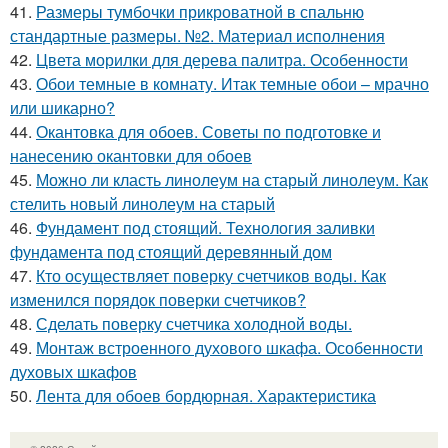
41.
Размеры тумбочки прикроватной в спальню
стандартные размеры. №2. Материал исполнения
42.
Цвета морилки для дерева палитра. Особенности
43.
Обои темные в комнату. Итак темные обои – мрачно
или шикарно?
44.
Окантовка для обоев. Советы по подготовке и
нанесению окантовки для обоев
45.
Можно ли класть линолеум на старый линолеум. Как
стелить новый линолеум на старый
46.
Фундамент под стоящий. Технология заливки
фундамента под стоящий деревянный дом
47.
Кто осуществляет поверку счетчиков воды. Как
изменился порядок поверки счетчиков?
48.
Сделать поверку счетчика холодной воды.
49.
Монтаж встроенного духового шкафа. Особенности
духовых шкафов
50.
Лента для обоев бордюрная. Характеристика