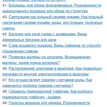
41.
Бордюры для обоев флизелиновые. Разновидности
декоративного бордюра для обоев по структуре
42.
Светильник настольный своими руками. Настольный
светильник своими руками: виды, инструкции, полезные
советы
43.
Беседка для дачи схема с размерами. Виды
деревянных беседок для дачи
44.
Слив душевого поддона. Виды сифонов по способу
управления сливом
45.
Подвязка малины на шпалере. Выращивание
малины: зачем нужна шпалера?
46.
Расположение электрики в квартире. Как правильно
произвести монтаж электропроводки в квартире
47.
Кто осуществляет поверку счетчиков воды. Как
изменился порядок поверки счетчиков?
48.
Габариты прикроватной тумбочки. Как выбрать
прикроватную тумбочку - размер
49.
Палитра морилок для дерева. Разновидности