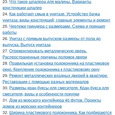
23.
Что такое шпалера для малины. Варианты
конструкции шпалер
24.
Как работает смыв в унитазе. Устройство бачка
унитаза: виды конструкций, главные элементы и ремонт
25.
Чертежи гриндера с размерами. Схема и принцип
работы
26.
Унитаз с прямым выпуском размеры от пола до
выпуска. Выпуск унитаза
27.
Отремонтировать металлическую дверь.
Распространенные причины поломок двери
28.
Правильная установка подоконника на пластиковое
окно. Крепление подоконника к пластиковому окну
29.
Ремонт металлических входных дверей в квартире.
Реставрации с помощью разных материалов
30.
Размеры кран-буксы для смесителя. Кран-букса для
смесителя, виды и особенности покупки
31.
Дом из морского контейнера 40 футов. Проекты
домов из морских контейнеров
32.
Ширина пластикового подоконника. Как подбираются