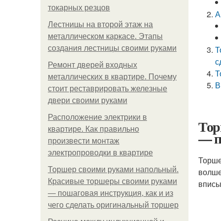
токарных резцов
А
Лестницы на второй этаж на
металлическом каркасе. Этапы
создания лестницы своими руками
Т
с
Ремонт дверей входных
Т
металлических в квартире. Почему
В
стоит реставрировать железные
двери своими руками
Расположение электрики в
Тор
квартире. Как правильно
— п
произвести монтаж
электропроводки в квартире
Торше
Торшер своими руками напольный.
волше
Красивые торшеры своими руками
вписы
— пошаговая инструкция, как и из
чего сделать оригинальный торшер