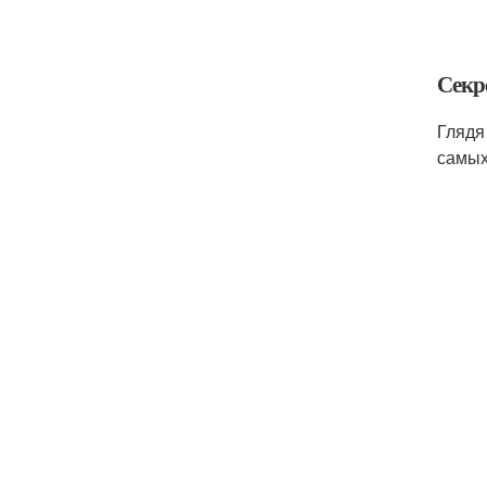
Секр
Глядя
самых