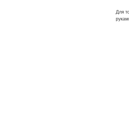
Для т
рукам