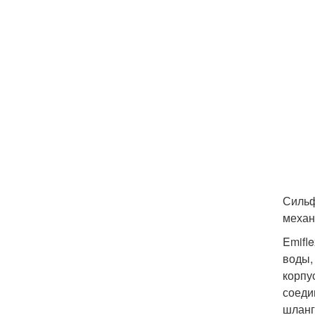
Сильф
механ
Emifl
воды,
корпу
соеди
шланг