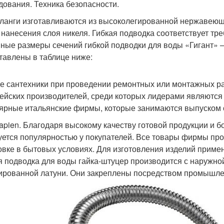
дования. Техника безопасности.
ланги изготавливаются из высоколегированной нержавеюще
 нанесения слоя никеля. Гибкая подводка соответствует тр
ные размеры сечений гибкой подводки для воды «Гигант» – 
тавлены в таблице ниже:
е сантехники при проведении ремонтных или монтажных р
ейских производителей, среди которых лидерами являются
ярные итальянские фирмы, которые занимаются выпуском 
sapien. Благодаря высокому качеству готовой продукции и 
уется популярностью у покупателей. Все товары фирмы пр
овке в бытовых условиях. Для изготовления изделий приме
я подводка для воды гайка-штуцер производится с наружно
ированной латуни. Они закреплены посредством промышле