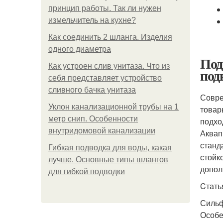
принцип работы. Так ли нужен
измельчитель на кухне?
Как соединить 2 шланга. Изделия
одного диаметра
Под
Как устроен слив унитаза. Что из
под
себя представляет устройство
сливного бачка унитаза
Совре
Уклон канализационной трубы на 1
товар
метр снип. Особенности
подхо
внутридомовой канализации
Аквап
станд
Гибкая подводка для воды, какая
стойк
лучше. Основные типы шлангов
допол
для гибкой подводки
Cтать
Сильф
Особе