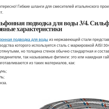
нтересно! Гибкие шланги для смесителей итальянского про
т.
ьфонная подводка для воды 3/4. Сильф
овные характеристики
онная подводка для воды
из нержавеющей стали представ
водства которого используется сталь с маркировкой AISI 3
отянутыми, но толщина стенок обычно стандартная и состав
соединители, так называемые фитинги: это или накидная га
зготавливаются из таких материалов, как:
унь;
ль;
нза.