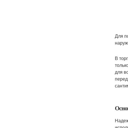
Для п
наруж
В тор
тольк
для в
перед
санти
Осно
Надеж
испол