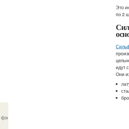
Это и
по 2 ш
Сил
осн
Сильф
произ
цельн
идут 
Они и
лат
ста
бро
⇦