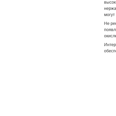
высок
нержа
могут
Не ре
появл
окисл
Интер
обесп