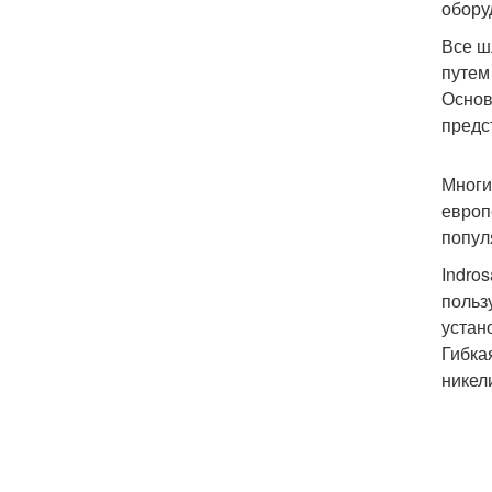
обору
Все ш
путем
Основ
предс
Многи
европ
попул
Indro
польз
устан
Гибка
никел