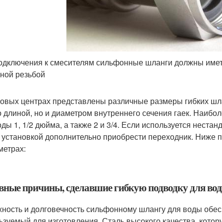
одключения к смесителям сильфонные шланги должны имет
ной резьбой
говых центрах представлены различные размеры гибких шл
о длиной, но и диаметром внутреннего сечения гаек. Наиб
оды 1, 1/2 дюйма, а также 2 и 3/4. Если используется нестан
 установкой дополнительно приобрести переходник. Ниже 
метрах:
вные причины, сделавшие гибкую подводку для во
ность и долговечность сильфонному шлангу для воды обес
ьзуемый для изготовления. Сталь высокого качества, кото