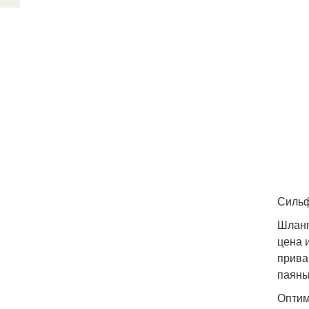
Сильф
Шланг
цена 
прива
паяны
Оптим