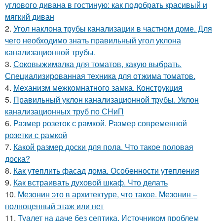
углового дивана в гостиную: как подобрать красивый и
мягкий диван
2.
Угол наклона трубы канализации в частном доме. Для
чего необходимо знать правильный угол уклона
канализационной трубы.
3.
Соковыжималка для томатов, какую выбрать.
Специализированная техника для отжима томатов.
4.
Механизм межкомнатного замка. Конструкция
5.
Правильный уклон канализационной трубы. Уклон
канализационных труб по СНиП
6.
Размер розеток с рамкой. Размер современной
розетки с рамкой
7.
Какой размер доски для пола. Что такое половая
доска?
8.
Как утеплить фасад дома. Особенности утепления
9.
Как встраивать духовой шкаф. Что делать
10.
Мезонин это в архитектуре, что такое. Мезонин –
полноценный этаж или нет
11.
Туалет на даче без септика. Источником проблем