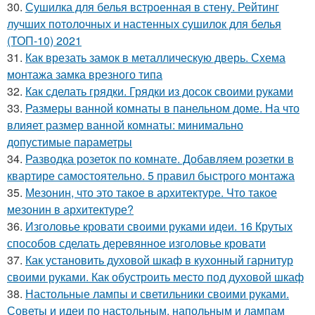
30.
Сушилка для белья встроенная в стену. Рейтинг
лучших потолочных и настенных сушилок для белья
(ТОП-10) 2021
31.
Как врезать замок в металлическую дверь. Схема
монтажа замка врезного типа
32.
Как сделать грядки. Грядки из досок своими руками
33.
Размеры ванной комнаты в панельном доме. На что
влияет размер ванной комнаты: минимально
допустимые параметры
34.
Разводка розеток по комнате. Добавляем розетки в
квартире самостоятельно. 5 правил быстрого монтажа
35.
Мезонин, что это такое в архитектуре. Что такое
мезонин в архитектуре?
36.
Изголовье кровати своими руками идеи. 16 Крутых
способов сделать деревянное изголовье кровати
37.
Как установить духовой шкаф в кухонный гарнитур
своими руками. Как обустроить место под духовой шкаф
38.
Настольные лампы и светильники своими руками.
Советы и идеи по настольным, напольным и лампам