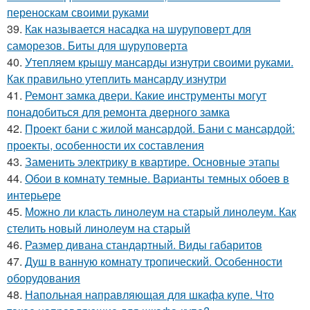
переноскам своими руками
39.
Как называется насадка на шуруповерт для
саморезов. Биты для шуруповерта
40.
Утепляем крышу мансарды изнутри своими руками.
Как правильно утеплить мансарду изнутри
41.
Ремонт замка двери. Какие инструменты могут
понадобиться для ремонта дверного замка
42.
Проект бани с жилой мансардой. Бани с мансардой:
проекты, особенности их составления
43.
Заменить электрику в квартире. Основные этапы
44.
Обои в комнату темные. Варианты темных обоев в
интерьере
45.
Можно ли класть линолеум на старый линолеум. Как
стелить новый линолеум на старый
46.
Размер дивана стандартный. Виды габаритов
47.
Душ в ванную комнату тропический. Особенности
оборудования
48.
Напольная направляющая для шкафа купе. Что