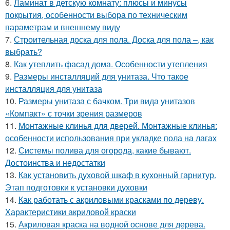
6.
Ламинат в детскую комнату: плюсы и минусы
покрытия, особенности выбора по техническим
параметрам и внешнему виду
7.
Строительная доска для пола. Доска для пола –, как
выбрать?
8.
Как утеплить фасад дома. Особенности утепления
9.
Размеры инсталляций для унитаза. Что такое
инсталляция для унитаза
10.
Размеры унитаза с бачком. Три вида унитазов
«Компакт» с точки зрения размеров
11.
Монтажные клинья для дверей. Монтажные клинья:
особенности использования при укладке пола на лагах
12.
Системы полива для огорода, какие бывают.
Достоинства и недостатки
13.
Как установить духовой шкаф в кухонный гарнитур.
Этап подготовки к установки духовки
14.
Как работать с акриловыми красками по дереву.
Характеристики акриловой краски
15.
Акриловая краска на водной основе для дерева.