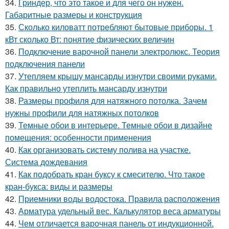
34.
Гриндер, что это такое и для чего он нужен.
Габаритные размеры и конструкция
35.
Сколько киловатт потребляют бытовые приборы. 1
кВт сколько Вт: понятие физических величин
36.
Подключение варочной панели электролюкс. Теория
подключения панели
37.
Утепляем крышу мансарды изнутри своими руками.
Как правильно утеплить мансарду изнутри
38.
Размеры профиля для натяжного потолка. Зачем
нужны профили для натяжных потолков
39.
Темные обои в интерьере. Темные обои в дизайне
помещения: особенности применения
40.
Как организовать систему полива на участке.
Система дождевания
41.
Как подобрать кран буксу к смесителю. Что такое
кран-букса: виды и размеры
42.
Приемники воды водостока. Правила расположения
43.
Арматура удельный вес. Калькулятор веса арматуры
44.
Чем отличается варочная панель от индукционной.