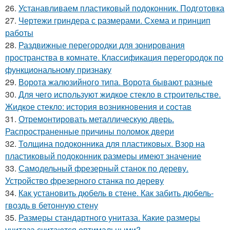
26.
Устанавливаем пластиковый подоконник. Подготовка
27.
Чертежи гриндера с размерами. Схема и принцип
работы
28.
Раздвижные перегородки для зонирования
пространства в комнате. Классификация перегородок по
функциональному признаку
29.
Ворота жалюзийного типа. Ворота бывают разные
30.
Для чего используют жидкое стекло в строительстве.
Жидкое стекло: история возникновения и состав
31.
Отремонтировать металлическую дверь.
Распространенные причины поломок двери
32.
Толщина подоконника для пластиковых. Взор на
пластиковый подоконник размеры имеют значение
33.
Самодельный фрезерный станок по дереву.
Устройство фрезерного станка по дереву
34.
Как установить дюбель в стене. Как забить дюбель-
гвоздь в бетонную стену
35.
Размеры стандартного унитаза. Какие размеры
унитаза считаются оптимальными?