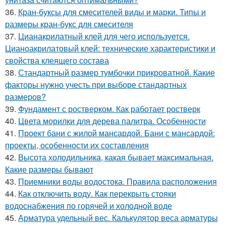
36.
Кран-буксы для смесителей виды и марки. Типы и
размеры кран-букс для смесителя
37.
Цианакрилатный клей для чего используется.
Цианоакрилатовый клей: технические характеристики и
свойства клеящего состава
38.
Стандартный размер тумбочки прикроватной. Какие
факторы нужно учесть при выборе стандартных
размеров?
39.
Фундамент с ростверком. Как работает ростверк
40.
Цвета морилки для дерева палитра. Особенности
41.
Проект бани с жилой мансардой. Бани с мансардой:
проекты, особенности их составления
42.
Высота холодильника, какая бывает максимальная.
Какие размеры бывают
43.
Приемники воды водостока. Правила расположения
44.
Как отключить воду. Как перекрыть стояки
водоснабжения по горячей и холодной воде
45.
Арматура удельный вес. Калькулятор веса арматуры