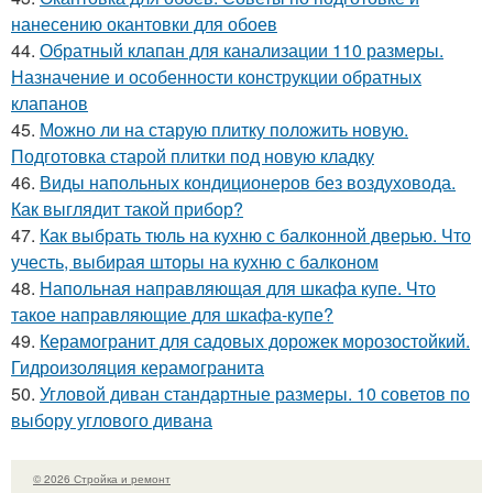
нанесению окантовки для обоев
44.
Обратный клапан для канализации 110 размеры.
Назначение и особенности конструкции обратных
клапанов
45.
Можно ли на старую плитку положить новую.
Подготовка старой плитки под новую кладку
46.
Виды напольных кондиционеров без воздуховода.
Как выглядит такой прибор?
47.
Как выбрать тюль на кухню с балконной дверью. Что
учесть, выбирая шторы на кухню с балконом
48.
Напольная направляющая для шкафа купе. Что
такое направляющие для шкафа-купе?
49.
Керамогранит для садовых дорожек морозостойкий.
Гидроизоляция керамогранита
50.
Угловой диван стандартные размеры. 10 советов по
выбору углового дивана
© 2026 Стройка и ремонт