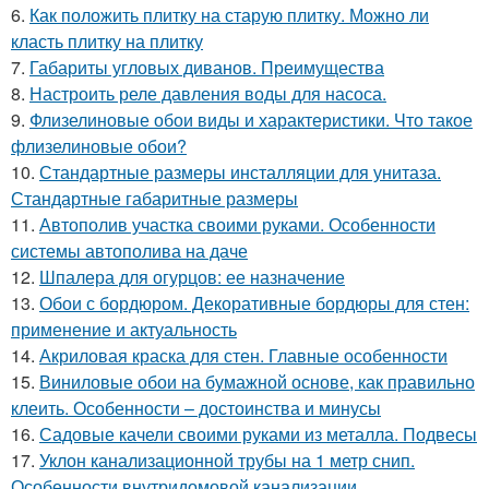
6.
Как положить плитку на старую плитку. Можно ли
класть плитку на плитку
7.
Габариты угловых диванов. Преимущества
8.
Настроить реле давления воды для насоса.
9.
Флизелиновые обои виды и характеристики. Что такое
флизелиновые обои?
10.
Стандартные размеры инсталляции для унитаза.
Стандартные габаритные размеры
11.
Автополив участка своими руками. Особенности
системы автополива на даче
12.
Шпалера для огурцов: ее назначение
13.
Обои с бордюром. Декоративные бордюры для стен:
применение и актуальность
14.
Акриловая краска для стен. Главные особенности
15.
Виниловые обои на бумажной основе, как правильно
клеить. Особенности – достоинства и минусы
16.
Садовые качели своими руками из металла. Подвесы
17.
Уклон канализационной трубы на 1 метр снип.
Особенности внутридомовой канализации