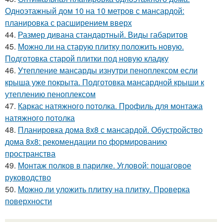
Одноэтажный дом 10 на 10 метров с мансардой:
планировка с расширением вверх
44.
Размер дивана стандартный. Виды габаритов
45.
Можно ли на старую плитку положить новую.
Подготовка старой плитки под новую кладку
46.
Утепление мансарды изнутри пеноплексом если
крыша уже покрыта. Подготовка мансардной крыши к
утеплению пеноплексом
47.
Каркас натяжного потолка. Профиль для монтажа
натяжного потолка
48.
Планировка дома 8х8 с мансардой. Обустройство
дома 8х8: рекомендации по формированию
пространства
49.
Монтаж полков в парилке. Угловой: пошаговое
руководство
50.
Можно ли уложить плитку на плитку. Проверка
поверхности