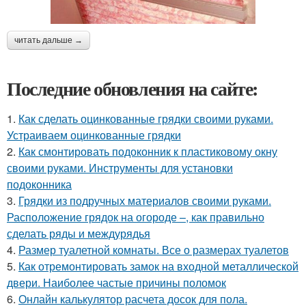
читать дальше →
Последние обновления на сайте:
1.
Как сделать оцинкованные грядки своими руками.
Устраиваем оцинкованные грядки
2.
Как смонтировать подоконник к пластиковому окну
своими руками. Инструменты для установки
подоконника
3.
Грядки из подручных материалов своими руками.
Расположение грядок на огороде –, как правильно
сделать ряды и междурядья
4.
Размер туалетной комнаты. Все о размерах туалетов
5.
Как отремонтировать замок на входной металлической
двери. Наиболее частые причины поломок
6.
Онлайн калькулятор расчета досок для пола.