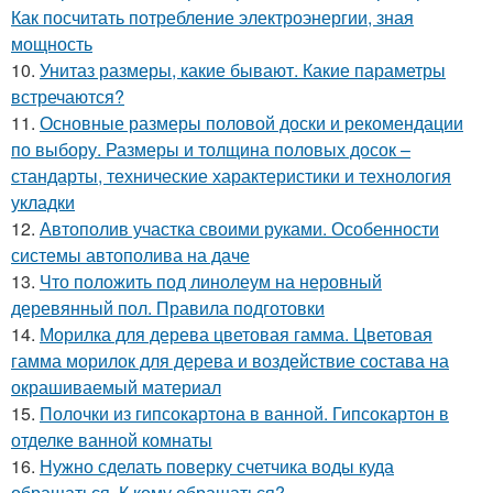
Как посчитать потребление электроэнергии, зная
мощность
10.
Унитаз размеры, какие бывают. Какие параметры
встречаются?
11.
Основные размеры половой доски и рекомендации
по выбору. Размеры и толщина половых досок –
стандарты, технические характеристики и технология
укладки
12.
Автополив участка своими руками. Особенности
системы автополива на даче
13.
Что положить под линолеум на неровный
деревянный пол. Правила подготовки
14.
Морилка для дерева цветовая гамма. Цветовая
гамма морилок для дерева и воздействие состава на
окрашиваемый материал
15.
Полочки из гипсокартона в ванной. Гипсокартон в
отделке ванной комнаты
16.
Нужно сделать поверку счетчика воды куда
обращаться. К кому обращаться?