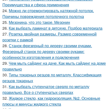
Преимущества и сфера применения
24.
Можно ли отремонтировать натяжной потолок.
Причины повреждения потолочного полотна
25.
Мезонина, что это такое. Мезонин
26.
Как выбрать ламинат в детскую. Подбор материала
27.
Розетка двойная размеры. Размер современной
розетки с рамкой
28.
Станок фрезерный по дереву своими руками.
Фрезерный станок по дереву своими руками:
особенности изготовления и подключения
29.
Чем мыть сайдинг на даче. Как мыть сайдинг на доме
правильно
30.
Типы токарных резцов по металлу. Классификация
резцов токарных
31.
Как выбрать ступенчатое сверло по металлу
правильно. Все о ступенчатых сверлах
32.
Жидкое стекло, как гидроизоляция. №2. Основные
плюсы и минусы жидкого стекла