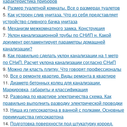
характеристика приборов
4.
Размер туалетной комнаты. Все о размерах туалетов
5.
Как устроен слив унитаза. Что из себя представляет
устройство сливного бачка унитаза
6.
Механизм межкомнатного замка. Конструкция
7.
Уклон канализационной трубы по СНИП н. Какой
документ регламентирует параметры домашней
канализации?
8.
Как правильно сделать уклон канализации на 1 метр
по СНиП. Расчет уклона канализации согласно СНиП
9.
Можно ли класть плитку. Что говорят профессионалы
10.
Все о ремонте квартир. Виды ремонта в квартире
11.
Диаметр бетонных колец для канализации.
Маркировка, габариты и классификация
12.
Разводка по квартире электричества схема. Как
правильно выполнить разводку электрической проводки
13.
Ниша из гипсокартона в ванной с полками. Основные
преимущества гипсокартона
14.
Подготовка поверхности под штукатурку короед.