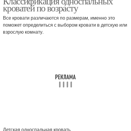
Классификация односпальных
кроватей по возрасту
Все кровати различаются по размерам, именно это
Кровать с выдвижными
поможет определиться с выбором кровати в детскую или
ящиками
взрослую комнату.
Детская односпальная кровать