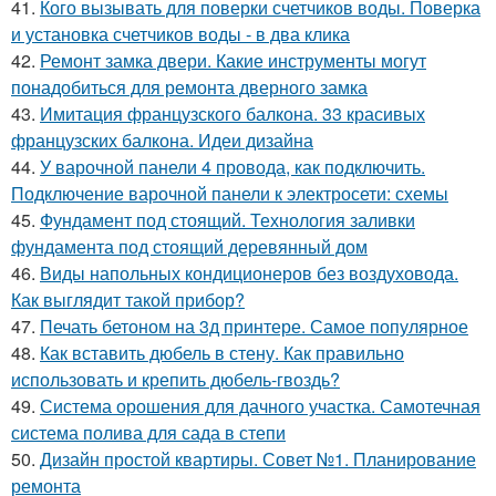
41.
Кого вызывать для поверки счетчиков воды. Поверка
и установка счетчиков воды - в два клика
42.
Ремонт замка двери. Какие инструменты могут
понадобиться для ремонта дверного замка
43.
Имитация французского балкона. 33 красивых
французских балкона. Идеи дизайна
44.
У варочной панели 4 провода, как подключить.
Подключение варочной панели к электросети: схемы
45.
Фундамент под стоящий. Технология заливки
фундамента под стоящий деревянный дом
46.
Виды напольных кондиционеров без воздуховода.
Как выглядит такой прибор?
47.
Печать бетоном на 3д принтере. Самое популярное
48.
Как вставить дюбель в стену. Как правильно
использовать и крепить дюбель-гвоздь?
49.
Система орошения для дачного участка. Самотечная
система полива для сада в степи
50.
Дизайн простой квартиры. Совет №1. Планирование
ремонта