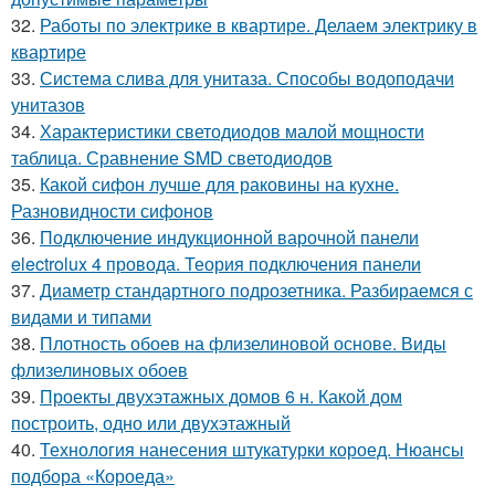
32.
Работы по электрике в квартире. Делаем электрику в
квартире
33.
Система слива для унитаза. Способы водоподачи
унитазов
34.
Характеристики светодиодов малой мощности
таблица. Сравнение SMD светодиодов
35.
Какой сифон лучше для раковины на кухне.
Разновидности сифонов
36.
Подключение индукционной варочной панели
electrolux 4 провода. Теория подключения панели
37.
Диаметр стандартного подрозетника. Разбираемся с
видами и типами
38.
Плотность обоев на флизелиновой основе. Виды
флизелиновых обоев
39.
Проекты двухэтажных домов 6 н. Какой дом
построить, одно или двухэтажный
40.
Технология нанесения штукатурки короед. Нюансы
подбора «Короеда»