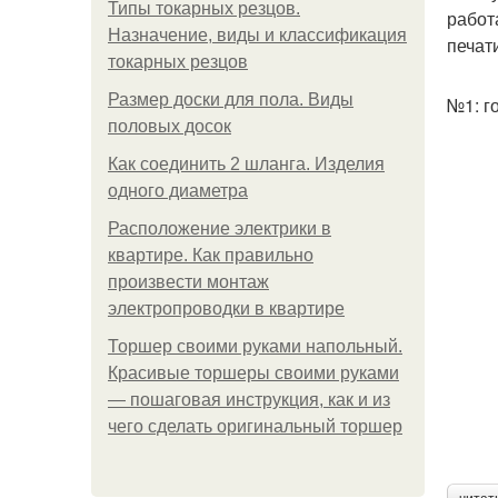
Типы токарных резцов.
работ
Назначение, виды и классификация
печат
токарных резцов
Размер доски для пола. Виды
№1: г
половых досок
Как соединить 2 шланга. Изделия
одного диаметра
Расположение электрики в
квартире. Как правильно
произвести монтаж
электропроводки в квартире
Торшер своими руками напольный.
Красивые торшеры своими руками
— пошаговая инструкция, как и из
чего сделать оригинальный торшер