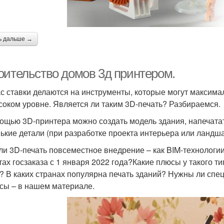
ь дальше →
оительство домов 3д принтером.
с ставки делаются на инструменты, которые могут максимал
соком уровне. Является ли таким 3D-печать? Разбираемся.
ощью 3D-принтера можно создать модель здания, напечатать
ькие детали (при разработке проекта интерьера или ландш
ли 3D-печать повсеместное внедрение – как BIM-технологи
тах госзаказа с 1 января 2022 года?Какие плюсы у такого т
? В каких странах популярна печать зданий? Нужны ли спец
сы – в нашем материале.