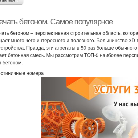
ь дальше →
печать бетоном. Самое популярное
чать бетоном – перспективная строительная область, котор
щает много чего интересного и полезного. Большинство 3D-п
стройства. Правда, эти агрегаты в 50 раз больше обычного
ает бетонная смесь. Мы рассмотрим ТОП-5 наиболее персп
и бетоном.
остиничные номера