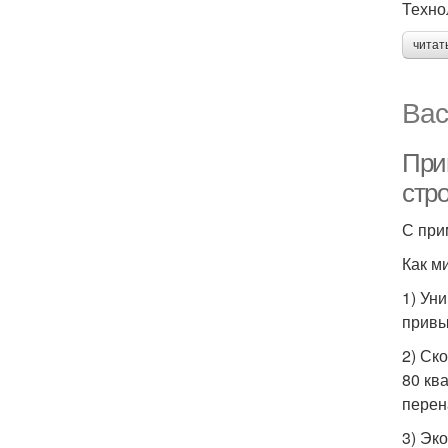
Техно
читат
Вас
При
стр
С при
Как м
1) Ун
привы
2) Ск
80 кв
перен
3) Эк