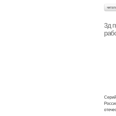
читат
3д п
рабо
Серий
Росси
отече