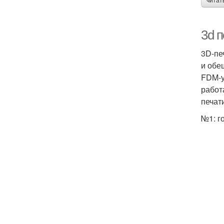
читат
3d 
3D-пе
и обе
FDM-у
работ
печат
№1: г