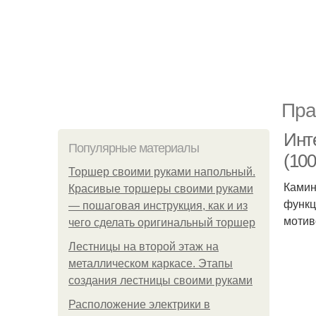
Пра
Инт
Популярные материалы
(10
Торшер своими руками напольный.
Камин
Красивые торшеры своими руками
функц
— пошаговая инструкция, как и из
мотив
чего сделать оригинальный торшер
Лестницы на второй этаж на
металлическом каркасе. Этапы
создания лестницы своими руками
Расположение электрики в