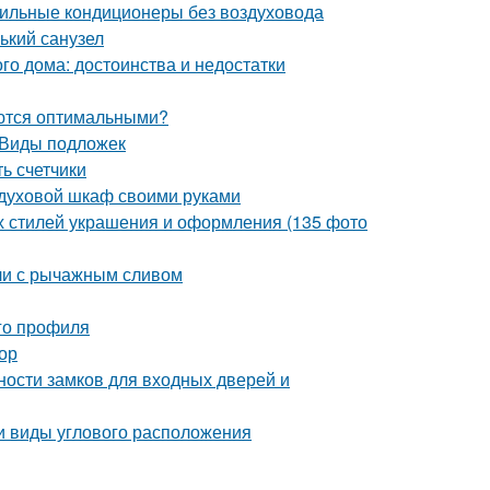
бильные кондиционеры без воздуховода
ький санузел
о дома: достоинства и недостатки
аются оптимальными?
 Виды подложек
ь счетчики
ь духовой шкаф своими руками
х стилей украшения и оформления (135 фото
ли с рычажным сливом
го профиля
зор
ности замков для входных дверей и
 и виды углового расположения