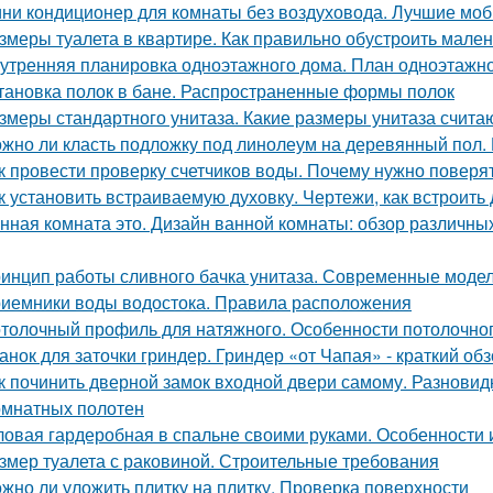
ни кондиционер для комнаты без воздуховода. Лучшие мо
змеры туалета в квартире. Как правильно обустроить мален
утренняя планировка одноэтажного дома. План одноэтажног
тановка полок в бане. Распространенные формы полок
змеры стандартного унитаза. Какие размеры унитаза счит
жно ли класть подложку под линолеум на деревянный пол.
к провести проверку счетчиков воды. Почему нужно поверят
к установить встраиваемую духовку. Чертежи, как встроит
нная комната это. Дизайн ванной комнаты: обзор различны
инцип работы сливного бачка унитаза. Современные моде
иемники воды водостока. Правила расположения
толочный профиль для натяжного. Особенности потолочно
анок для заточки гриндер. Гриндер «от Чапая» - краткий об
к починить дверной замок входной двери самому. Разновид
мнатных полотен
ловая гардеробная в спальне своими руками. Особенности
змер туалета с раковиной. Строительные требования
жно ли уложить плитку на плитку. Проверка поверхности