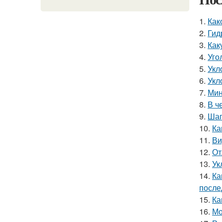
1.
Как
2.
Гид
3.
Как
4.
Уго
5.
Укл
6.
Укл
7.
Мин
8.
В ч
9.
Шаг
10.
Ка
11.
Ви
12.
От
13.
Ук
14.
Ка
после
15.
Ка
16.
Мо