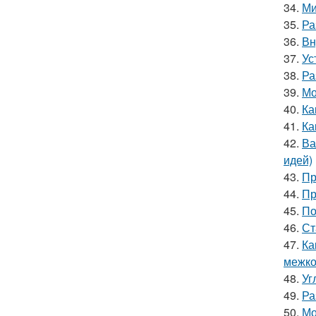
34.
Ми
35.
Ра
36.
Вн
37.
Ус
38.
Ра
39.
Мо
40.
Ка
41.
Ка
42.
Ва
идей)
43.
Пр
44.
Пр
45.
По
46.
Ст
47.
Ка
межко
48.
Уг
49.
Ра
50.
Мо