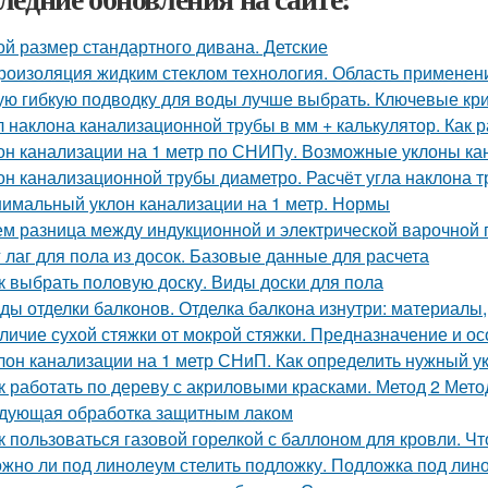
ой размер стандартного дивана. Детские
роизоляция жидким стеклом технология. Область применени
ую гибкую подводку для воды лучше выбрать. Ключевые кр
л наклона канализационной трубы в мм + калькулятор. Как 
он канализации на 1 метр по СНИПу. Возможные уклоны ка
он канализационной трубы диаметро. Расчёт угла наклона 
имальный уклон канализации на 1 метр. Нормы
ем разница между индукционной и электрической варочной
 лаг для пола из досок. Базовые данные для расчета
к выбрать половую доску. Виды доски для пола
ды отделки балконов. Отделка балкона изнутри: материалы,
личие сухой стяжки от мокрой стяжки. Предназначение и о
лон канализации на 1 метр СНиП. Как определить нужный у
к работать по дереву с акриловыми красками. Метод 2 Метод
дующая обработка защитным лаком
к пользоваться газовой горелкой с баллоном для кровли. Ч
жно ли под линолеум стелить подложку. Подложка под лин