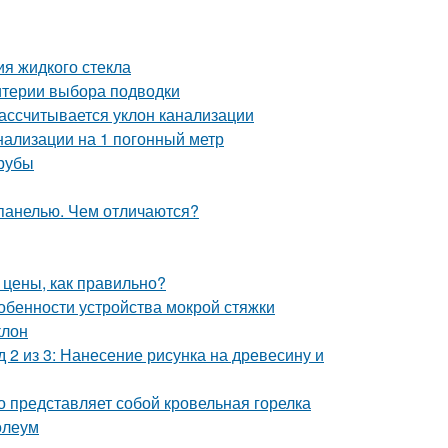
я жидкого стекла
итерии выбора подводки
рассчитывается уклон канализации
нализации на 1 погонный метр
трубы
 панелью. Чем отличаются?
 цены, как правильно?
собенности устройства мокрой стяжки
клон
 2 из 3: Нанесение рисунка на древесину и
то представляет собой кровельная горелка
олеум