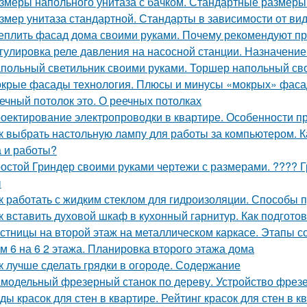
змеры напольного унитаза с бачком. Стандартные размеры
змер унитаза стандартной. Стандарты в зависимости от ви
еплить фасад дома своими руками. Почему рекомендуют п
гулировка реле давления на насосной станции. Назначение
польный светильник своими руками. Торшер напольный св
крые фасады технология. Плюсы и минусы «мокрых» фаса
ечный потолок это. О реечных потолках
оектирование электропроводки в квартире. Особенности п
к выбрать настольную лампу для работы за компьютером. К
 и работы?
остой Гриндер своими руками чертежи с размерами. ???? Г
ы
к работать с жидким стеклом для гидроизоляции. Способы 
к вставить духовой шкаф в кухонный гарнитур. Как подготов
стницы на второй этаж на металлическом каркасе. Этапы 
м 6 на 6 2 этажа. Планировка второго этажа дома
к лучше сделать грядки в огороде. Содержание
модельный фрезерный станок по дереву. Устройство фрезе
ды красок для стен в квартире. Рейтинг красок для стен в к