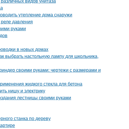
 различных видов унитаза
да
роводить утепление дома снаружи
 реле давления
оими руками
дов
роводки в новых домах
ак выбрать настольную лампу для школьника,
риндер своими руками: чертежи с размерами и
применения жидкого стекла для бетона
ить нишу и электрику
создания лестницы своими руками
рного станка по дереву
вартире