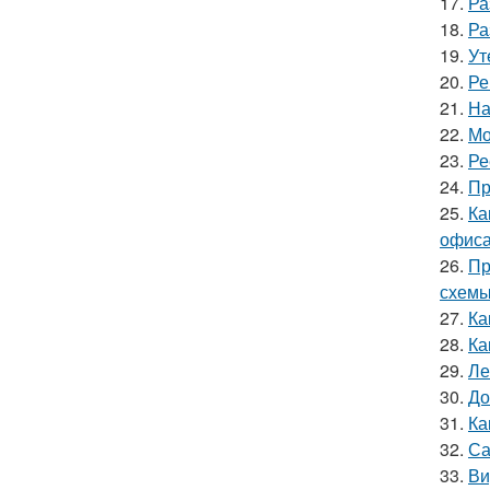
17.
Ра
18.
Ра
19.
Ут
20.
Ре
21.
На
22.
Мо
23.
Ре
24.
Пр
25.
Ка
офиса
26.
Пр
схем
27.
Ка
28.
Ка
29.
Ле
30.
До
31.
Ка
32.
Са
33.
Ви