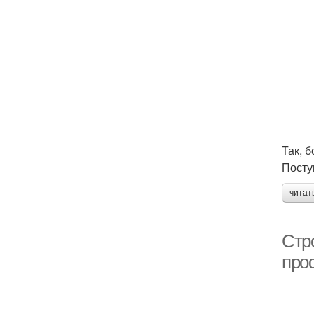
Так, 
Посту
читат
Стр
про