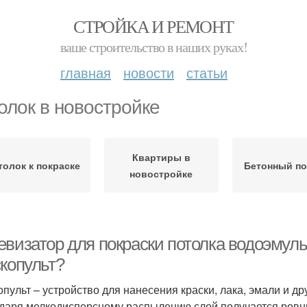
СТРОЙКА И РЕМОНТ
ваше строительство в наших руках!
главная
новости
статьи
олок в новостройке
Квартиры в
толок к покраске
Бетонный по
новостройке
евизатор для покраски потолка водоэмуль
скопульт?
опульт – устройство для нанесения краски, лака, эмали и др
даря мелкодисперсному распылению слой получается ровн