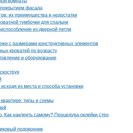
нной комнаты
м покрытием фасада
ов: их преимущества и недостатки
оватной тумбочки для спальни
риспособление из дверной петли
тежи с размерами конструктивных элементов
ых кроватей по возрасту
отовление и оборудование
скоструя
й
исходя из места и способа установки
 квартире: типы и схемы
лей
. Как наклеить самому? Процедура оклейки стен
тиковый подоконник