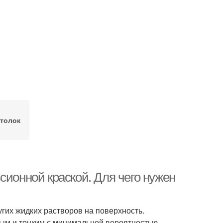
толок
сионной краской. Для чего нужен
угих жидких растворов на поверхность.
ым и тонким с минимальной вероятностью