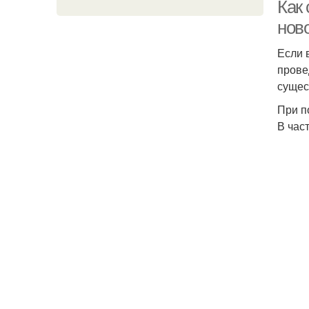
Как
нов
Если 
прове
сущес
При п
В част