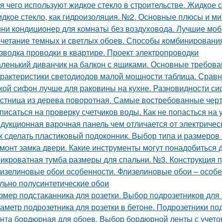
я чего используют жидкое стекло в строительстве. Жидкое с
дкое стекло, как гидроизоляция. №2. Основные плюсы и ми
ни кондиционер для комнаты без воздуховода. Лучшие мо
четание темных и светлых обоев. Способы комбинировани
зводка проводки в квартире. Проект электропроводки
ленький диванчик на балкон с ящиками. Основные требова
рактеристики светодиодов малой мощности таблица. Срав
кой сифон лучше для раковины на кухне. Разновидности с
стница из дерева поворотная. Самые востребованные черт
писаться на проверку счетчиков воды. Как не попасться на
дукционная варочная панель чем отличается от электричес
к сделать пластиковый подоконник. Выбор типа и размеров
монт замка двери. Какие инструменты могут понадобиться 
икроватная тумба размеры для спальни. №3. Конструкция 
изелиновые обои особенности. Флизелиновые обои – особе
льно полусинтетические обои
змер подстаканника для розетки. Выбор подрозетников для
аметр подрозетника для розетки в бетоне. Подрозетники по
нта бордюрная для обоев. Выбор бордюрной ленты с учето