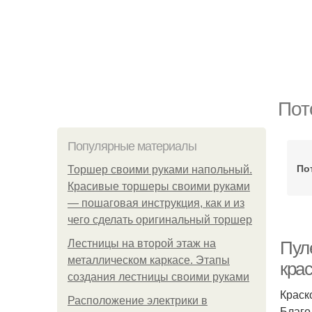
Пот
Популярные материалы
По
Торшер своими руками напольный.
Красивые торшеры своими руками
— пошаговая инструкция, как и из
чего сделать оригинальный торшер
Лестницы на второй этаж на
Пул
металлическом каркасе. Этапы
кра
создания лестницы своими руками
Краск
Расположение электрики в
Благо