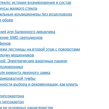
текло: история возникновения и состав
нусы жидкого стекла
бильные кондиционеры без воздуховода
я обоев
ния для балконного диванчика
нение SMD светодиодов
ифонов
ежи лестницы на второй этаж с поворотами
 удочку мошенников
кой. Электрические варочные панели
 подоконника
для ремонта дверного замка
прикроватной тумбы
нности выбора и рекомендации, как клеить
 гипсокартона
д гипсокартон
м ее основных характеристик