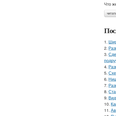
Что ж
читат
Пос
1.
Шир
2.
Раз
3.
Сде
подру
4.
Раз
5.
Схе
6.
Ниш
7.
Раз
8.
Ста
9.
Вид
10.
Ка
11.
Ав