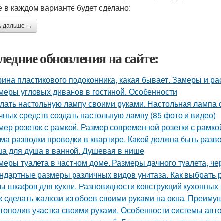
е в каждом варианте будет сделано:
ь дальше →
ледние обновления на сайте:
ина пластикового подоконника, какая бывает. Замеры и ра
меры угловых диванов в гостиной. Особенности
лать настольную лампу своими руками. Настольная лампа с
чных средств создать настольную лампу (85 фото и видео)
мер розеток с рамкой. Размер современной розетки с рамко
ма разводки проводки в квартире. Какой должна быть разв
а для душа в ванной. Душевая в нише
меры туалета в частном доме. Размеры дачного туалета, че
ндартные размеры различных видов унитаза. Как выбрать 
ы шкафов для кухни. Разновидности конструкций кухонных
к сделать жалюзи из обоев своими руками на окна. Преиму
тополив участка своими руками. Особенности системы авт