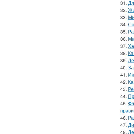
31.
Дл
32.
Жи
33.
Ми
34.
Со
35.
Ра
36.
Ма
37.
Ха
38.
Ка
39.
Ле
40.
За
41.
Ин
42.
Ка
43.
Ре
44.
Пр
45.
Фл
прави
46.
Ра
47.
Ди
48.
Ле