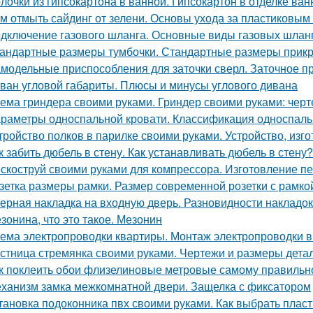
лочки из гипсокартона в ванной. Гипсокартон в отделке ва
м отмыть сайдинг от зелени. Основы ухода за пластиковы
дключение газового шланга. Основные виды газовых шланг
андартные размеры тумбочки. Стандартные размеры прикр
модельные приспособления для заточки сверл. Заточное п
ван угловой габариты. Плюсы и минусы углового дивана
ема гриндера своими руками. Гриндер своими руками: чер
раметры односпальной кровати. Классификация односпальн
тройство полков в парилке своими руками. Устройство, изг
к забить дюбель в стену. Как устанавливать дюбель в стену?
скоструй своими руками для компрессора. Изготовление пе
зетка размеры рамки. Размер современной розетки с рамко
ерная накладка на входную дверь. Разновидности накладок 
зонина, что это такое. Мезонин
ема электропроводки квартиры. Монтаж электропроводки в
стница стремянка своими руками. Чертежи и размеры дета
к поклеить обои флизелиновые метровые самому правильно
ханизм замка межкомнатной двери. Защелка с фиксатором
тановка подоконника пвх своими руками. Как выбрать плас