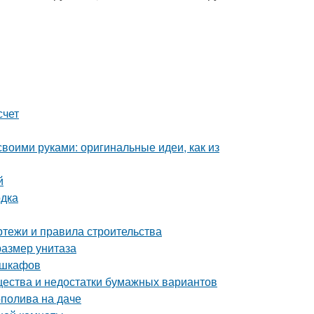
счет
воими руками: оригинальные идеи, как из
й
одка
ртежи и правила строительства
размер унитаза
 шкафов
щества и недостатки бумажных вариантов
ополива на даче