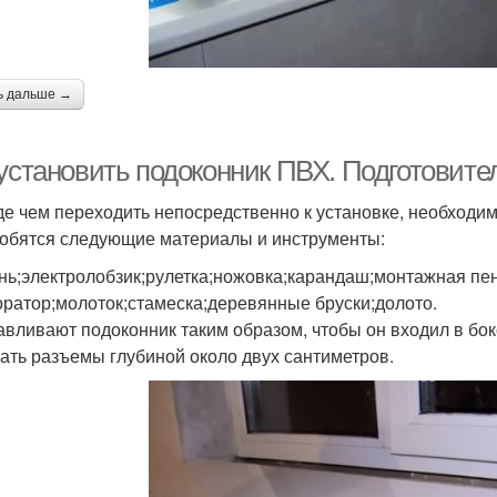
ь дальше →
 установить подоконник ПВХ. Подготовите
е чем переходить непосредственно к установке, необходимо
обятся следующие материалы и инструменты:
нь;электролобзик;рулетка;ножовка;карандаш;монтажная пе
ратор;молоток;стамеска;деревянные бруски;долото.
авливают подоконник таким образом, чтобы он входил в бок
ать разъемы глубиной около двух сантиметров.