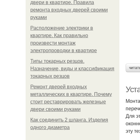
двери в квартире. Правила
ремонта входных дверей своими
руками
Расположение электрики в
квартире. Как правильно
произвести монтаж
электропроводки в квартире
Типы токарных резцов.
читат
Назначение, виды и классификация
токарных резцов
Ремонт дверей входных
Уст
металлических в квартире. Почему
Монта
стоит реставрировать железные
переч
двери своими руками
Для э
Как соединить 2 шланга. Изделия
оконн
одного диаметра
эту т