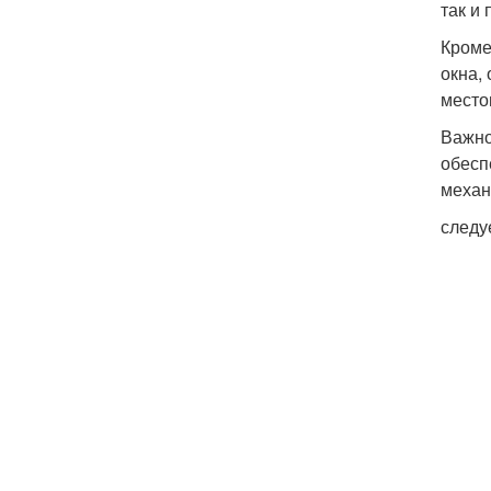
так и 
Кроме
окна,
место
Важно
обесп
механ
следу