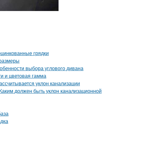
оцинкованные грядки
 размеры
собенности выбора углового дивана
ти и цветовая гамма
рассчитывается уклон канализации
 Каким должен быть уклон канализационной
база
одка