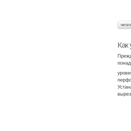
читат
Как
Прежд
понад
урове
перфо
Устан
вырез