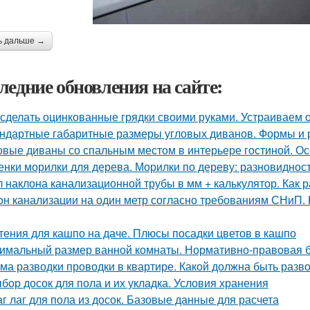
ь дальше →
ледние обновления на сайте:
 сделать оцинкованные грядки своими руками. Устраиваем 
ндартные габаритные размеры угловых диванов. Формы и
овые диваны со спальным местом в интерьере гостиной. О
енки морилки для дерева. Морилки по дереву: разновиднос
л наклона канализационной трубы в мм + калькулятор. Как 
он канализации на один метр согласно требованиям СНиП.
тения для кашпо на даче. Плюсы посадки цветов в кашпо
имальный размер ванной комнаты. Нормативно-правовая 
ма разводки проводки в квартире. Какой должна быть разв
бор досок для пола и их укладка. Условия хранения
г лаг для пола из досок. Базовые данные для расчета