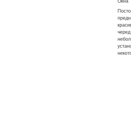
Окна
Посто
предн
краси
черед
небол
устан
некот