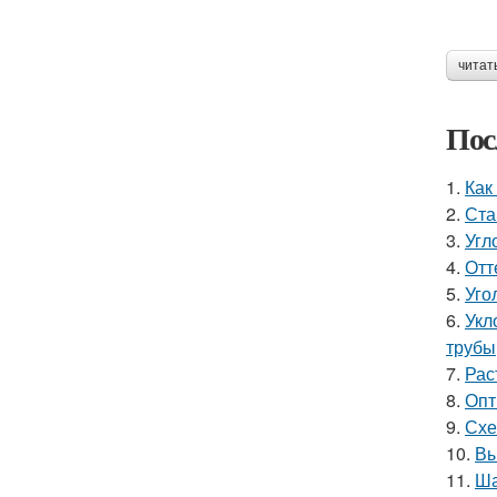
читат
Пос
1.
Как
2.
Ста
3.
Угл
4.
Отт
5.
Уго
6.
Укл
трубы
7.
Рас
8.
Опт
9.
Схе
10.
Вы
11.
Ша