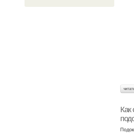
читат
Как 
под
Подок