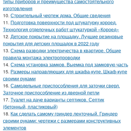
типы приборов и преимущества самостоятельного
изготовления
10.
Строительный чертеж дома. Общие сведения
11.
Подготовка поверхности под штукатурку короед.
Технология отделочных работ штукатуркой «Короед»
12.
Детское покрытие на площадку. Лучшие резиновые
покрытия для детских площадок в 2022 году
13.
Схема разводки электричества в квартире. Общие
правила монтажа электропроводки
14.
Схема установка замков. Выемка под замковую часть
15.
Размеры направляющих для шкафа-купе. Шкаф-купе
своими руками
16.
Самодельные приспособления для заточки сверл.
Заточное приспособление из дверной петли
17.
Туалет на даче варианты септиков. Септик
(бетонный, пластиковый)
18.
Как сделать самому гриндер ленточный. Гриндер
своими руками: чертежи с размерами конструктивных
элементов