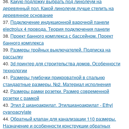
36.
Какую подложку выбрать под линолеум на
деревянный пол. Какой линолеум лучше стелить на
деревянное основание
37.
Подключение индукционной варочной панели
electrolux 4 провода. Теория подключения панели
38.
Проект банного комплекса с бассейном. Проект
банного комплекса
39.
Размеры тройных выключателей. Подписка на
рассылку
40.
3d принтер для строительства домов. Особенности
технологии
41.
Размеры тумбочки прикроватной в спальню
стандартные размеры. №2. Материал исполнения
42.
Размеры рамки розетки. Размер современной
розетки с рамкой
43.
Этил 2 цианоакрилат. Этилцианоакрилат - Ethyl
cyanoacrylate
44.
Обратный клапан для канализации 110 размеры.
Назначение и особенности конструкции обратных