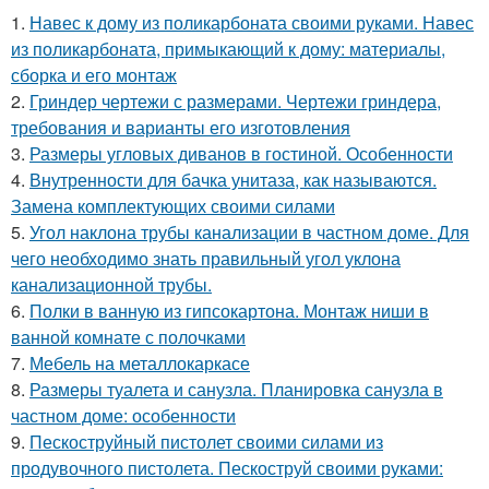
1.
Навес к дому из поликарбоната своими руками. Навес
из поликарбоната, примыкающий к дому: материалы,
сборка и его монтаж
2.
Гриндер чертежи с размерами. Чертежи гриндера,
требования и варианты его изготовления
3.
Размеры угловых диванов в гостиной. Особенности
4.
Внутренности для бачка унитаза, как называются.
Замена комплектующих своими силами
5.
Угол наклона трубы канализации в частном доме. Для
чего необходимо знать правильный угол уклона
канализационной трубы.
6.
Полки в ванную из гипсокартона. Монтаж ниши в
ванной комнате с полочками
7.
Мебель на металлокаркасе
8.
Размеры туалета и санузла. Планировка санузла в
частном доме: особенности
9.
Пескоструйный пистолет своими силами из
продувочного пистолета. Пескоструй своими руками: