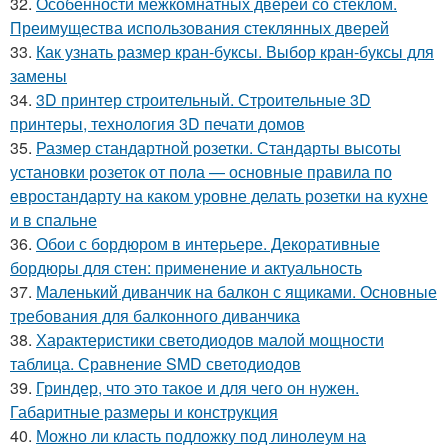
32.
Особенности межкомнатных дверей со стеклом.
Преимущества использования стеклянных дверей
33.
Как узнать размер кран-буксы. Выбор кран-буксы для
замены
34.
3D принтер строительный. Строительные 3D
принтеры, технология 3D печати домов
35.
Размер стандартной розетки. Стандарты высоты
установки розеток от пола — основные правила по
евростандарту на каком уровне делать розетки на кухне
и в спальне
36.
Обои с бордюром в интерьере. Декоративные
бордюры для стен: применение и актуальность
37.
Маленький диванчик на балкон с ящиками. Основные
требования для балконного диванчика
38.
Характеристики светодиодов малой мощности
таблица. Сравнение SMD светодиодов
39.
Гриндер, что это такое и для чего он нужен.
Габаритные размеры и конструкция
40.
Можно ли класть подложку под линолеум на