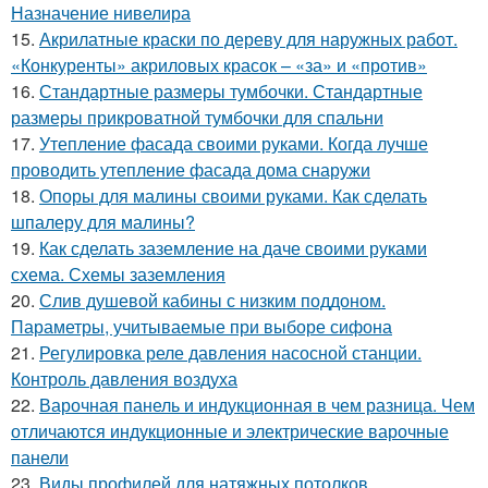
Назначение нивелира
15.
Акрилатные краски по дереву для наружных работ.
«Конкуренты» акриловых красок – «за» и «против»
16.
Стандартные размеры тумбочки. Стандартные
размеры прикроватной тумбочки для спальни
17.
Утепление фасада своими руками. Когда лучше
проводить утепление фасада дома снаружи
18.
Опоры для малины своими руками. Как сделать
шпалеру для малины?
19.
Как сделать заземление на даче своими руками
схема. Схемы заземления
20.
Слив душевой кабины с низким поддоном.
Параметры, учитываемые при выборе сифона
21.
Регулировка реле давления насосной станции.
Контроль давления воздуха
22.
Варочная панель и индукционная в чем разница. Чем
отличаются индукционные и электрические варочные
панели
23.
Виды профилей для натяжных потолков.