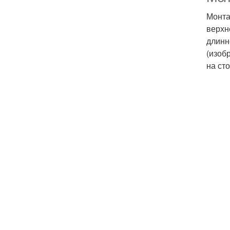
Монта
верхн
длинн
(изоб
на сто