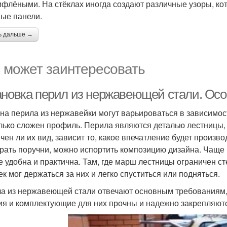
ифлёными. На стёклах иногда создают различные узоры, ко
ые панели.
ь дальше →
 может заинтересовать
ановка перил из нержавеющей стали. Ос
на перила из нержавейки могут варьироваться в зависимост
лько сложен профиль. Перила являются деталью лестницы, 
ичен ли их вид, зависит то, какое впечатление будет произв
рать поручни, можно испортить композицию дизайна. Чаще 
е удобна и практична. Там, где марш лестницы ограничен с
ек мог держаться за них и легко спуститься или подняться.
а из нержавеющей стали отвечают основным требованиям,
ия и комплектующие для них прочны и надежно закрепляют