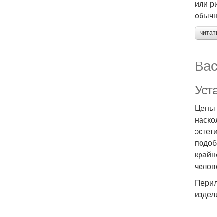
или р
обычн
читат
Вас
Уст
Цены 
наско
эстет
подоб
крайн
челов
Перил
издел