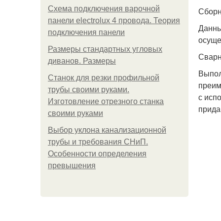
Схема подключения варочной
Сборн
панели electrolux 4 провода. Теория
Данны
подключения панели
осуще
Размеры стандартных угловых
Сварн
диванов. Размеры
Выпол
Станок для резки профильной
преим
трубы своими руками.
с исп
Изготовление отрезного станка
прида
своими руками
Выбор уклона канализационной
трубы и требования СНиП.
Особенности определения
превышения