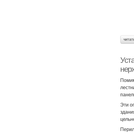
читат
Уст
нер
Помим
лестн
панел
Эти о
здани
цельн
Перил