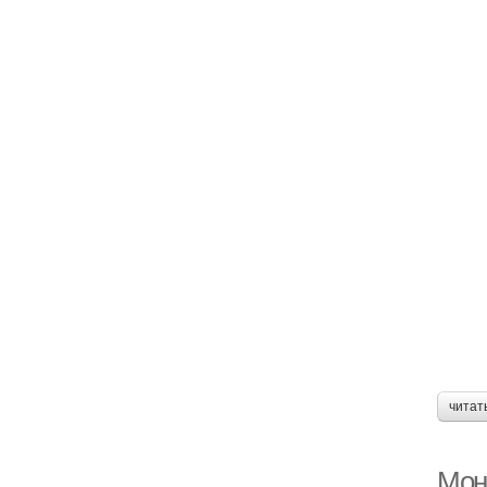
читат
Мон