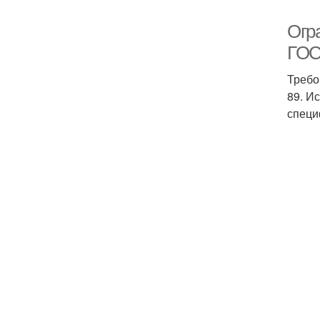
Огр
ГОС
Требо
89. И
специ