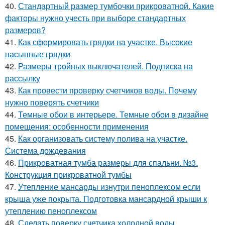
40.
Стандартный размер тумбочки прикроватной. Какие
факторы нужно учесть при выборе стандартных
размеров?
41.
Как сформировать грядки на участке. Высокие
насыпные грядки
42.
Размеры тройных выключателей. Подписка на
рассылку
43.
Как провести проверку счетчиков воды. Почему
нужно поверять счетчики
44.
Темные обои в интерьере. Темные обои в дизайне
помещения: особенности применения
45.
Как организовать систему полива на участке.
Система дождевания
46.
Прикроватная тумба размеры для спальни. №3.
Конструкция прикроватной тумбы
47.
Утепление мансарды изнутри пеноплексом если
крыша уже покрыта. Подготовка мансардной крыши к
утеплению пеноплексом
48.
Сделать поверку счетчика холодной воды.