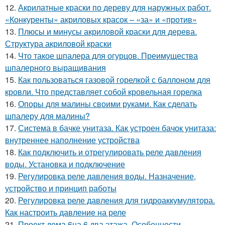
12.
Акрилатные краски по дереву для наружных работ.
«Конкуренты» акриловых красок – «за» и «против»
13.
Плюсы и минусы акриловой краски для дерева.
Структура акриловой краски
14.
Что такое шпалера для огурцов. Преимущества
шпалерного выращивания
15.
Как пользоваться газовой горелкой с баллоном для
кровли. Что представляет собой кровельная горелка
16.
Опоры для малины своими руками. Как сделать
шпалеру для малины?
17.
Система в бачке унитаза. Как устроен бачок унитаза:
внутреннее наполнение устройства
18.
Как подключить и отрегулировать реле давления
воды. Установка и подключение
19.
Регулировка реле давления воды. Назначение,
устройство и принцип работы
20.
Регулировка реле давления для гидроаккумулятора.
Как настроить давление на реле
21.
Проект дома 6на 6 два этажа. Особенности