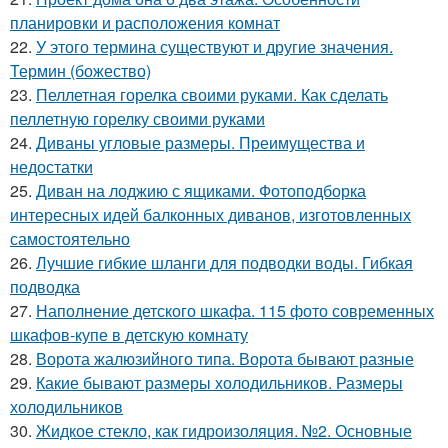
планировки и расположения комнат
22.
У этого термина существуют и другие значения.
Термин (божество)
23.
Пеллетная горелка своими руками. Как сделать
пеллетную горелку своими руками
24.
Диваны угловые размеры. Преимущества и
недостатки
25.
Диван на лоджию с ящиками. Фотоподборка
интересных идей балконных диванов, изготовленных
самостоятельно
26.
Лучшие гибкие шланги для подводки воды. Гибкая
подводка
27.
Наполнение детского шкафа. 115 фото современных
шкафов-купе в детскую комнату
28.
Ворота жалюзийного типа. Ворота бывают разные
29.
Какие бывают размеры холодильников. Размеры
холодильников
30.
Жидкое стекло, как гидроизоляция. №2. Основные