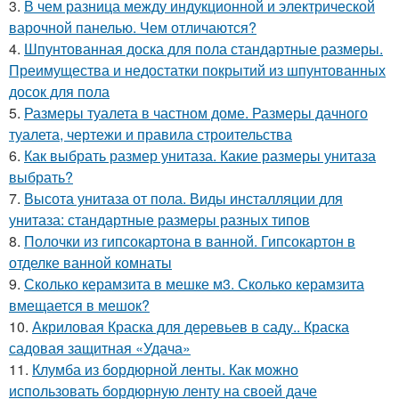
3.
В чем разница между индукционной и электрической
варочной панелью. Чем отличаются?
4.
Шпунтованная доска для пола стандартные размеры.
Преимущества и недостатки покрытий из шпунтованных
досок для пола
5.
Размеры туалета в частном доме. Размеры дачного
туалета, чертежи и правила строительства
6.
Как выбрать размер унитаза. Какие размеры унитаза
выбрать?
7.
Высота унитаза от пола. Виды инсталляции для
унитаза: стандартные размеры разных типов
8.
Полочки из гипсокартона в ванной. Гипсокартон в
отделке ванной комнаты
9.
Сколько керамзита в мешке м3. Сколько керамзита
вмещается в мешок?
10.
Акриловая Краска для деревьев в саду.. Краска
садовая защитная «Удача»
11.
Клумба из бордюрной ленты. Как можно
использовать бордюрную ленту на своей даче