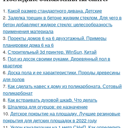
1.
Какой размер стандартного дивана. Детские
2.
Заделка трещин в бетоне жидким стеклом. Для чего в
бетон добавляют жидкое стекло: целесообразность
применения материала
3.
Проекты домов 6 на 6 двухэтажный. Примеры
планировки дома 6 на 6
4.
Строительный 3d принтер. WinSun, Китай
5.
Пол из досок своими руками. Деревянный пол в
квартире
6.
Доска пола и ее характеристики. Породы древесины
для полов
7.
Как сделать навес к дому из поликарбоната. Сотовый
поликарбонат
8.
Как встраивать духовой шкаф. Что делать
9.
Шпалера для огурцов: ее назначение
10.
Детское покрытие на площадку. Лучшие резиновые
покрытия для детских площадок в 2022 году
11.
Уклон канализации на 1 метр СНиП. Как определить