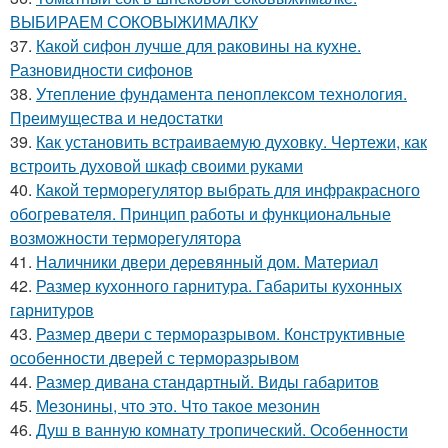
ВЫБИРАЕМ СОКОВЫЖИМАЛКУ
37.
Какой сифон лучше для раковины на кухне.
Разновидности сифонов
38.
Утепление фундамента пеноплексом технология.
Преимущества и недостатки
39.
Как установить встраиваемую духовку. Чертежи, как
встроить духовой шкаф своими руками
40.
Какой терморегулятор выбрать для инфракрасного
обогревателя. Принцип работы и функциональные
возможности терморегулятора
41.
Наличники двери деревянный дом. Материал
42.
Размер кухонного гарнитура. Габариты кухонных
гарнитуров
43.
Размер двери с терморазрывом. Конструктивные
особенности дверей с терморазрывом
44.
Размер дивана стандартный. Виды габаритов
45.
Мезонины, что это. Что такое мезонин
46.
Душ в ванную комнату тропический. Особенности