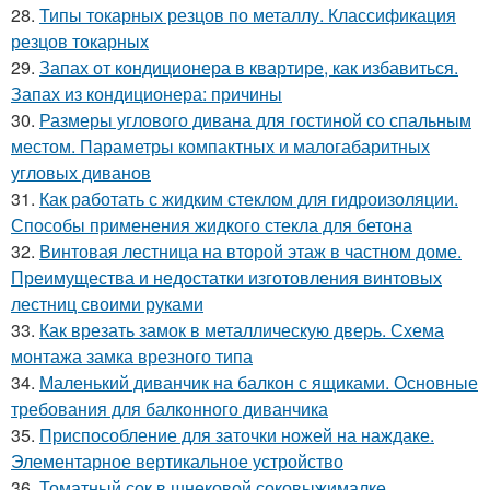
28.
Типы токарных резцов по металлу. Классификация
резцов токарных
29.
Запах от кондиционера в квартире, как избавиться.
Запах из кондиционера: причины
30.
Размеры углового дивана для гостиной со спальным
местом. Параметры компактных и малогабаритных
угловых диванов
31.
Как работать с жидким стеклом для гидроизоляции.
Способы применения жидкого стекла для бетона
32.
Винтовая лестница на второй этаж в частном доме.
Преимущества и недостатки изготовления винтовых
лестниц своими руками
33.
Как врезать замок в металлическую дверь. Схема
монтажа замка врезного типа
34.
Маленький диванчик на балкон с ящиками. Основные
требования для балконного диванчика
35.
Приспособление для заточки ножей на наждаке.
Элементарное вертикальное устройство
36.
Томатный сок в шнековой соковыжималке.