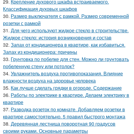
29.
Крепление духового шкафа встраиваемого.
Классификация духовых шкафов
30.
Размер выключателя с рамкой. Размер современной
розетки с рамкой
31.
Для чего используют жидкое стекло в строительстве.
Жидкое стекло: история возникновения и состав
32.
Запах от кондиционера в квартире, как избавиться.
Запах из кондиционера: причины
33.
Грунтовка по побелке для стен. Можно ли грунтовать
побеленную стену или потолок?
34.
Увлажнитель воздуха противопоказания. Влияние
влажности воздуха на здоровье человека
35.
Как лучше сделать грядки в огороде. Содержание
36.
Работы по электрике в квартире. Делаем электрику в
квартире
37.
Разводка розеток по комнате. Добавляем розетки в
квартире самостоятельно. 5 правил быстрого монтажа
38.
Деревянная лестница поворотная 90 градусов
своими руками. Основные параметры