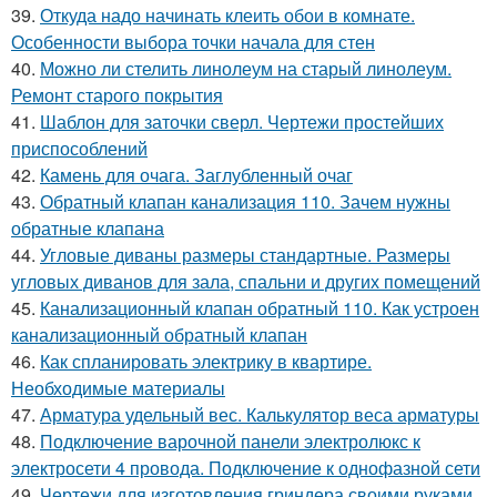
39.
Откуда надо начинать клеить обои в комнате.
Особенности выбора точки начала для стен
40.
Можно ли стелить линолеум на старый линолеум.
Ремонт старого покрытия
41.
Шаблон для заточки сверл. Чертежи простейших
приспособлений
42.
Камень для очага. Заглубленный очаг
43.
Обратный клапан канализация 110. Зачем нужны
обратные клапана
44.
Угловые диваны размеры стандартные. Размеры
угловых диванов для зала, спальни и других помещений
45.
Канализационный клапан обратный 110. Как устроен
канализационный обратный клапан
46.
Как спланировать электрику в квартире.
Необходимые материалы
47.
Арматура удельный вес. Калькулятор веса арматуры
48.
Подключение варочной панели электролюкс к
электросети 4 провода. Подключение к однофазной сети
49.
Чертежи для изготовления гриндера своими руками.