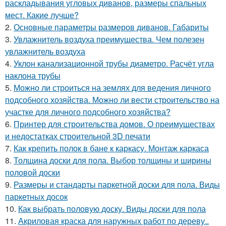
раскладывания угловых диванов, размеры спальных
мест. Какие лучше?
2.
Основные параметры размеров диванов. Габариты
3.
Увлажнитель воздуха преимущества. Чем полезен
увлажнитель воздуха
4.
Уклон канализационной трубы диаметро. Расчёт угла
наклона трубы
5.
Можно ли строиться на землях для ведения личного
подсобного хозяйства. Можно ли вести строительство на
участке для личного подсобного хозяйства?
6.
Принтер для строительства домов. О преимуществах
и недостатках строительной 3D печати
7.
Как крепить полок в бане к каркасу. Монтаж каркаса
8.
Толщина доски для пола. Выбор толщины и ширины
половой доски
9.
Размеры и стандарты паркетной доски для пола. Виды
паркетных досок
10.
Как выбрать половую доску. Виды доски для пола
11.
Акриловая краска для наружных работ по дереву..