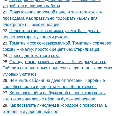
устройство и принцип работы
21.
Подключение варочной панели электролюкс с 4
проводами. Как правильно подобрать кабель для
электроплиты: рекомендации
22.
Пеллетная горелка своими руками. Как сделать
пеллетную горелку своими руками
23.
Томатный сок соковыжималкой. Томатный сок через
соковыжималку: простой рецепт без стерилизации
24.
Пресс для томатного сока
25.
Стандартные размеры унитаза. Размеры унитаза.
Габариты стандартных, подвесных, приставных, детских,
угловых унитазов
26.
Чем мыть сайдинг на даче от плесени. Народные
способы очистки и рецепты «волшебного зелья»
27.
Виниловые обои на бумажной основе, как клеить.
Что такое виниловые обои на бумажной основе
28.
Как постелить линолеум в коридоре с поворотами.
Бетонный и деревянный пол