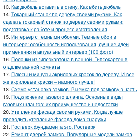
13.
Как дюбель вставить в стену. Как вбить дюбель
14.
Токарный станок по дереву своими руками. Как
сделать токарный станок по дереву своими руками:
подготовка к работе и процесс изготовления
15.
Интерьер с темными обоями. Темные обои в
интерьере: особенности использования, лучшие идеи
применения и актуальный интерьер (100 фото)
16.
Полочки из гипсокартона в ванной. Гипсокартон в
отделке ванной комнаты
17.
Плюсы и минусы акриловых красок по дереву. И все
же акриловые краски – намного лучше!
18.
Схема установка замков. Выемка под замковую часть
19.
Подключение газового шланга. Основные виды
газовых шлангов: их преимущества и недостатки
20.
Утепление фасада своими руками. Когда лучше
проводить утепление фасада дома снаружи
21.
Ростверк фундамента это. Ростверк
22.
Ремонт дверей замков. Популярные модели замков