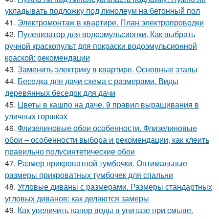
укладывать подложку под линолеум на бетонный пол
41.
Электромонтаж в квартире. План электропроводки
42.
Пулевизатор для водоэмульсионки. Как выбрать
ручной краскопульт для покраски водоэмульсионной
краской: рекомендации
43.
Заменить электрику в квартире. Основные этапы
44.
Беседка для дачи схема с размерами. Виды
деревянных беседок для дачи
45.
Цветы в кашпо на даче. 9 правил выращивания в
уличных горшках
46.
Флизелиновые обои особенности. Флизелиновые
обои – особенности выбора и рекомендации, как клеить
правильно полусинтетические обои
47.
Размер прикроватной тумбочки. Оптимальные
размеры прикроватных тумбочек для спальни
48.
Угловые диваны с размерами. Размеры стандартных
угловых диванов: как делаются замеры
49.
Как увеличить напор воды в унитазе при смыве.