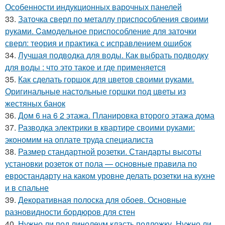
Особенности индукционных варочных панелей
33.
Заточка сверл по металлу приспособления своими
руками. Cамодельное приспособление для заточки
сверл: теория и практика с исправлением ошибок
34.
Лучшая подводка для воды. Как выбрать подводку
для воды : что это такое и где применяется
35.
Как сделать горшок для цветов своими руками.
Оригинальные настольные горшки под цветы из
жестяных банок
36.
Дом 6 на 6 2 этажа. Планировка второго этажа дома
37.
Разводка электрики в квартире своими руками:
экономим на оплате труда специалиста
38.
Размер стандартной розетки. Стандарты высоты
установки розеток от пола — основные правила по
евростандарту на каком уровне делать розетки на кухне
и в спальне
39.
Декоративная полоска для обоев. Основные
разновидности бордюров для стен
40.
Нужно ли под линолеум класть подложку. Нужно ли