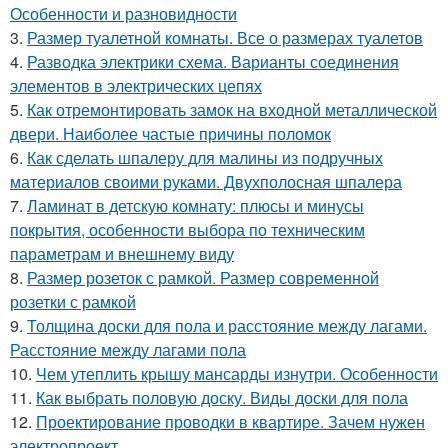
Особенности и разновидности
3.
Размер туалетной комнаты. Все о размерах туалетов
4.
Разводка электрики схема. Варианты соединения
элементов в электрических цепях
5.
Как отремонтировать замок на входной металлической
двери. Наиболее частые причины поломок
6.
Как сделать шпалеру для малины из подручных
материалов своими руками. Двухполосная шпалера
7.
Ламинат в детскую комнату: плюсы и минусы
покрытия, особенности выбора по техническим
параметрам и внешнему виду
8.
Размер розеток с рамкой. Размер современной
розетки с рамкой
9.
Толщина доски для пола и расстояние между лагами.
Расстояние между лагами пола
10.
Чем утеплить крышу мансарды изнутри. Особенности
11.
Как выбрать половую доску. Виды доски для пола
12.
Проектирование проводки в квартире. Зачем нужен
электропроект