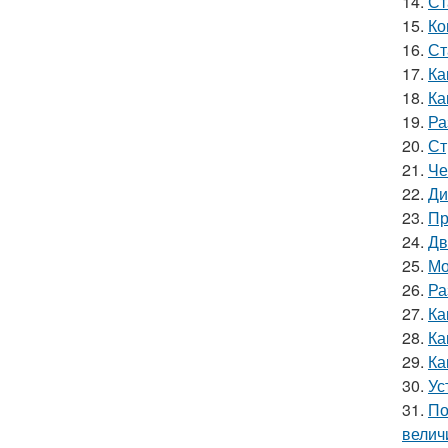
14.
Ст
15.
Ко
16.
Ст
17.
Ка
18.
Ка
19.
Ра
20.
Ст
21.
Че
22.
Ди
23.
Пр
24.
Дв
25.
Мо
26.
Ра
27.
Ка
28.
Ка
29.
Ка
30.
Ус
31.
По
велич