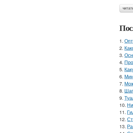
читат
Пос
1.
Опт
2.
Как
3.
Осн
4.
Про
5.
Как
6.
Мин
7.
Мож
8.
Шаг
9.
Туа
10.
Ни
11.
Ги
12.
Ст
13.
Ра