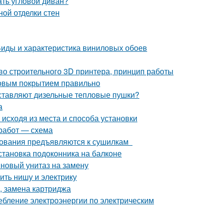
ть угловой диван?
ой отделки стен
 Виды и характеристика виниловых обоев
во строительного 3D принтера, принцип работы
говым покрытием правильно
дставляют дизельные тепловые пушки?
а
исходя из места и способа установки
 работ — схема
ебования предъявляются к сушилкам
становка подоконника на балконе
 новый унитаз на замену
ить нишу и электрику
, замена картриджа
ебление электроэнергии по электрическим