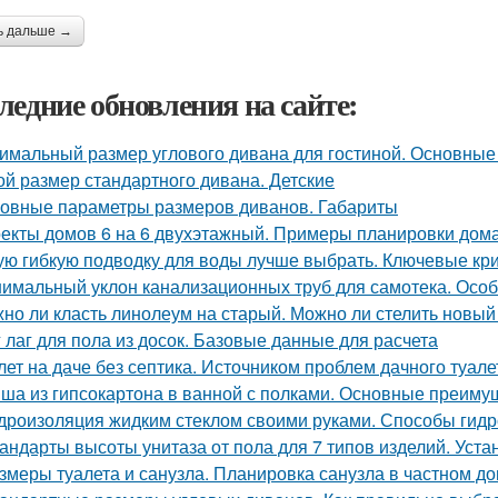
ь дальше →
ледние обновления на сайте:
имальный размер углового дивана для гостиной. Основны
ой размер стандартного дивана. Детские
овные параметры размеров диванов. Габариты
екты домов 6 на 6 двухэтажный. Примеры планировки дома
ую гибкую подводку для воды лучше выбрать. Ключевые кр
имальный уклон канализационных труб для самотека. Осо
но ли класть линолеум на старый. Можно ли стелить новый
 лаг для пола из досок. Базовые данные для расчета
лет на даче без септика. Источником проблем дачного туал
ша из гипсокартона в ванной с полками. Основные преиму
дроизоляция жидким стеклом своими руками. Способы гидр
андарты высоты унитаза от пола для 7 типов изделий. Уст
змеры туалета и санузла. Планировка санузла в частном до