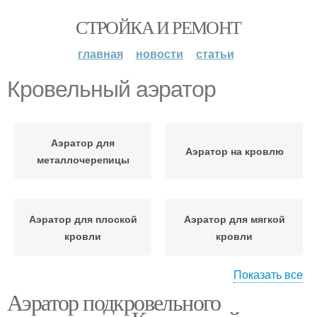
СТРОЙКА И РЕМОНТ
главная
новости
статьи
Кровельный аэратор
Аэратор для
Аэратор на кровлю
металлочерепицы
Аэратор для плоской
Аэратор для мягкой
кровли
кровли
Показать все
Аэратор подкровельного
Аэратор на плоской
Аэратор для кровли
кровле