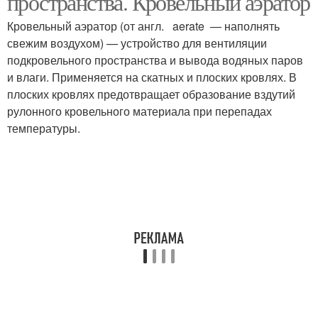
пространства. Кровельный аэратор
Кровельный аэратор (от англ. aerate — наполнять
свежим воздухом) — устройство для вентиляции
Примыкание к
подкровельного пространства и вывода водяных паров
Аэратор на смеситель
кровельному аэратору
и влаги. Применяется на скатных и плоских кровлях. В
плоских кровлях предотвращает образование вздутий
рулонного кровельного материала при перепадах
температуры.