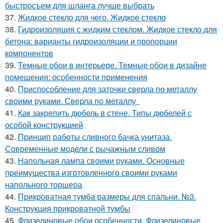
быстросъем для шланга лучше выбрать
37.
Жидкое стекло для чего. Жидкое стекло
38.
Гидроизоляция с жидким стеклом. Жидкое стекло для
бетона: варианты гидроизоляции и пропорции
компонентов
39.
Темные обои в интерьере. Темные обои в дизайне
помещения: особенности применения
40.
Приспособление для заточки сверла по металлу
своими руками. Сверла по металлу
41.
Как закрепить дюбель в стене. Типы дюбелей с
особой конструкцией
42.
Принцип работы сливного бачка унитаза.
Современные модели с рычажным сливом
43.
Напольная лампа своими руками. Основные
преимущества изготовленного своими руками
напольного торшера
44.
Прикроватная тумба размеры для спальни. №3.
Конструкция прикроватной тумбы
45.
Флизелиновые обои особенности. Флизелиновые