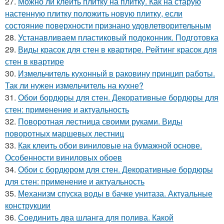
27.
Можно ли клеить плитку на плитку. Как на старую
настенную плитку положить новую плитку, если
состояние поверхности признано удовлетворительным
28.
Устанавливаем пластиковый подоконник. Подготовка
29.
Виды красок для стен в квартире. Рейтинг красок для
стен в квартире
30.
Измельчитель кухонный в раковину принцип работы.
Так ли нужен измельчитель на кухне?
31.
Обои бордюры для стен. Декоративные бордюры для
стен: применение и актуальность
32.
Поворотная лестница своими руками. Виды
поворотных маршевых лестниц
33.
Как клеить обои виниловые на бумажной основе.
Особенности виниловых обоев
34.
Обои с бордюром для стен. Декоративные бордюры
для стен: применение и актуальность
35.
Механизм спуска воды в бачке унитаза. Актуальные
конструкции
36.
Соединить два шланга для полива. Какой