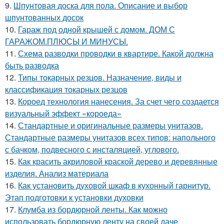
9.
Шпунтовая доска для пола. Описание и выбор
шпунтованных досок
10.
Гараж под одной крышей с домом. ДОМ С
ГАРАЖОМ.ПЛЮСЫ И МИНУСЫ.
11.
Схема разводки проводки в квартире. Какой должна
быть разводка
12.
Типы токарных резцов. Назначение, виды и
классификация токарных резцов
13.
Короед технология нанесения. За счет чего создается
визуальный эффект «короеда»
14.
Стандартные и оригинальные размеры унитазов.
Стандартные размеры унитазов всех типов: напольного
с бачком, подвесного с инсталяцией, углового.
15.
Как красить акриловой краской дерево и деревянные
изделия. Анализ материала
16.
Как установить духовой шкаф в кухонный гарнитур.
Этап подготовки к установки духовки
17.
Клумба из бордюрной ленты. Как можно
использовать бордюрную ленту на своей даче