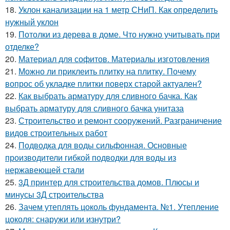
18.
Уклон канализации на 1 метр СНиП. Как определить
нужный уклон
19.
Потолки из дерева в доме. Что нужно учитывать при
отделке?
20.
Материал для софитов. Материалы изготовления
21.
Можно ли приклеить плитку на плитку. Почему
вопрос об укладке плитки поверх старой актуален?
22.
Как выбрать арматуру для сливного бачка. Как
выбрать арматуру для сливного бачка унитаза
23.
Строительство и ремонт сооружений. Разграничение
видов строительных работ
24.
Подводка для воды сильфонная. Основные
производители гибкой подводки для воды из
нержавеющей стали
25.
3Д принтер для строительства домов. Плюсы и
минусы 3Д строительства
26.
Зачем утеплять цоколь фундамента. №1. Утепление
цоколя: снаружи или изнутри?