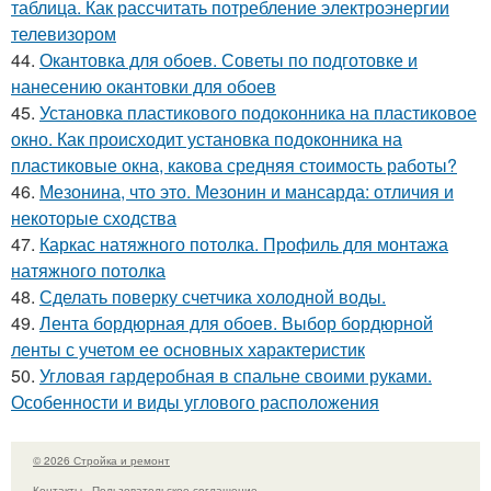
таблица. Как рассчитать потребление электроэнергии
телевизором
44.
Окантовка для обоев. Советы по подготовке и
нанесению окантовки для обоев
45.
Установка пластикового подоконника на пластиковое
окно. Как происходит установка подоконника на
пластиковые окна, какова средняя стоимость работы?
46.
Мезонина, что это. Мезонин и мансарда: отличия и
некоторые сходства
47.
Каркас натяжного потолка. Профиль для монтажа
натяжного потолка
48.
Сделать поверку счетчика холодной воды.
49.
Лента бордюрная для обоев. Выбор бордюрной
ленты с учетом ее основных характеристик
50.
Угловая гардеробная в спальне своими руками.
Особенности и виды углового расположения
© 2026 Стройка и ремонт
Контакты
Пользовательское соглашение