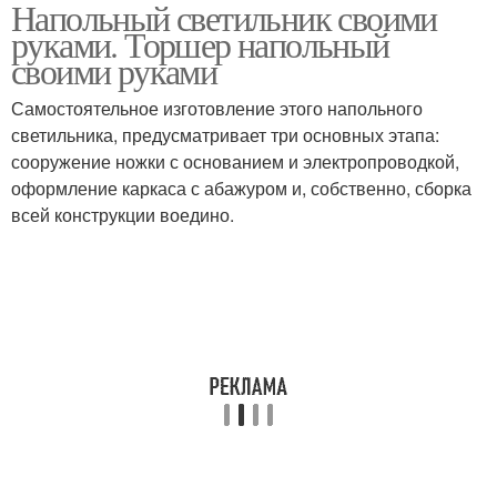
Напольный светильник своими
Поэтапная инструкция
Абажур для торшера
руками. Торшер напольный
своими руками
Самостоятельное изготовление этого напольного
светильника, предусматривает три основных этапа:
Напольный стапель
Напольный душ
сооружение ножки с основанием и электропроводкой,
оформление каркаса с абажуром и, собственно, сборка
всей конструкции воедино.