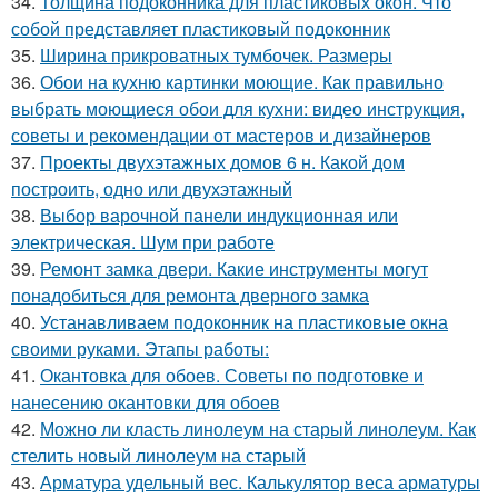
34.
Толщина подоконника для пластиковых окон. Что
собой представляет пластиковый подоконник
35.
Ширина прикроватных тумбочек. Размеры
36.
Обои на кухню картинки моющие. Как правильно
выбрать моющиеся обои для кухни: видео инструкция,
советы и рекомендации от мастеров и дизайнеров
37.
Проекты двухэтажных домов 6 н. Какой дом
построить, одно или двухэтажный
38.
Выбор варочной панели индукционная или
электрическая. Шум при работе
39.
Ремонт замка двери. Какие инструменты могут
понадобиться для ремонта дверного замка
40.
Устанавливаем подоконник на пластиковые окна
своими руками. Этапы работы:
41.
Окантовка для обоев. Советы по подготовке и
нанесению окантовки для обоев
42.
Можно ли класть линолеум на старый линолеум. Как
стелить новый линолеум на старый
43.
Арматура удельный вес. Калькулятор веса арматуры