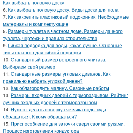
Как выбрать половую доску
6.
Как выбрать половую доску. Виды доски для пола
7.
Как закрепить пластиковый подоконник. Необходимые
материалы и комплектующие
8.
Размеры туалета в частном доме. Размеры дачного
туалета, чертежи и правила строительства
9.
Гибкая подводка для воды, какая лучше. Основные
типы шлангов для гибкой подводки
10.
Стандартный размер встроенного унитаза.
Выбираем свой размер
11.
Стандартные размеры угловых диванов. Как
правильно выбрать угловой диван?
12.
Как облагородить малину. Сезонные работы
13.
Размеры входных дверей с терморазрывом. Рейтинг
лучших входных дверей с терморазрывом
14.
Нужно сделать поверку счетчика воды куда
обращаться. К кому обращаться?
15.
Приспособление для заточки сверл своими руками.
Процесс изготовления кондуктора