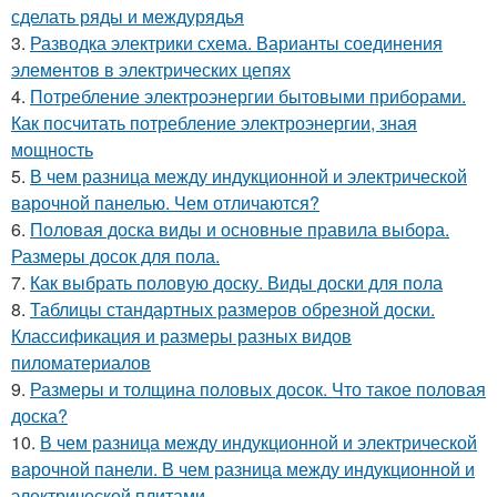
сделать ряды и междурядья
3.
Разводка электрики схема. Варианты соединения
элементов в электрических цепях
4.
Потребление электроэнергии бытовыми приборами.
Как посчитать потребление электроэнергии, зная
мощность
5.
В чем разница между индукционной и электрической
варочной панелью. Чем отличаются?
6.
Половая доска виды и основные правила выбора.
Размеры досок для пола.
7.
Как выбрать половую доску. Виды доски для пола
8.
Таблицы стандартных размеров обрезной доски.
Классификация и размеры разных видов
пиломатериалов
9.
Размеры и толщина половых досок. Что такое половая
доска?
10.
В чем разница между индукционной и электрической
варочной панели. В чем разница между индукционной и
электрической плитами