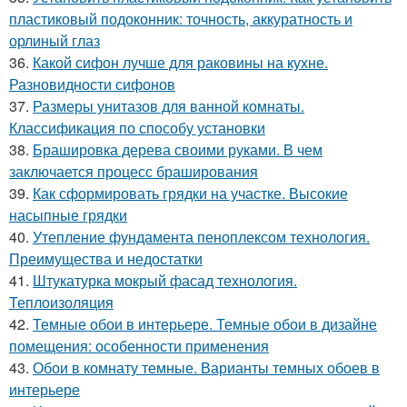
пластиковый подоконник: точность, аккуратность и
орлиный глаз
36.
Какой сифон лучше для раковины на кухне.
Разновидности сифонов
37.
Размеры унитазов для ванной комнаты.
Классификация по способу установки
38.
Брашировка дерева своими руками. В чем
заключается процесс браширования
39.
Как сформировать грядки на участке. Высокие
насыпные грядки
40.
Утепление фундамента пеноплексом технология.
Преимущества и недостатки
41.
Штукатурка мокрый фасад технология.
Теплоизоляция
42.
Темные обои в интерьере. Темные обои в дизайне
помещения: особенности применения
43.
Обои в комнату темные. Варианты темных обоев в
интерьере