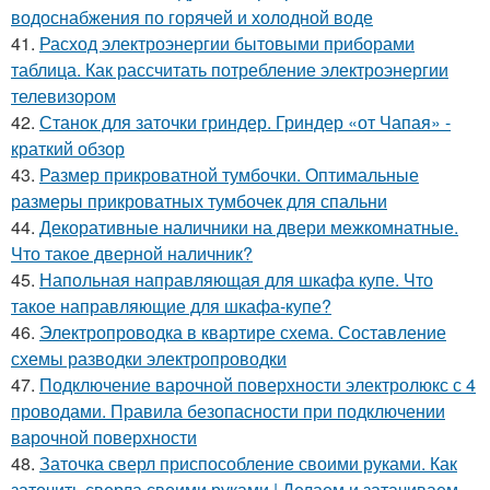
водоснабжения по горячей и холодной воде
41.
Расход электроэнергии бытовыми приборами
таблица. Как рассчитать потребление электроэнергии
телевизором
42.
Станок для заточки гриндер. Гриндер «от Чапая» -
краткий обзор
43.
Размер прикроватной тумбочки. Оптимальные
размеры прикроватных тумбочек для спальни
44.
Декоративные наличники на двери межкомнатные.
Что такое дверной наличник?
45.
Напольная направляющая для шкафа купе. Что
такое направляющие для шкафа-купе?
46.
Электропроводка в квартире схема. Составление
схемы разводки электропроводки
47.
Подключение варочной поверхности электролюкс с 4
проводами. Правила безопасности при подключении
варочной поверхности
48.
Заточка сверл приспособление своими руками. Как
заточить сверла своими руками | Делаем и затачиваем