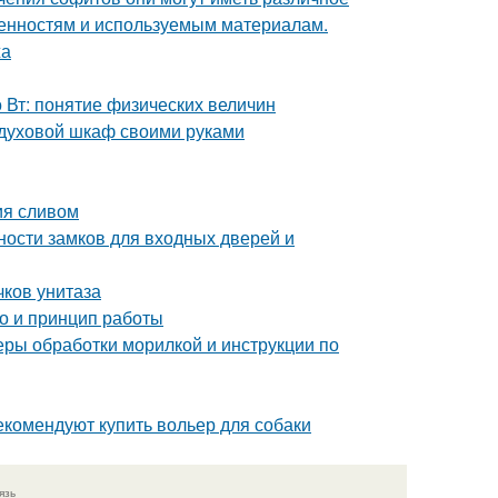
бенностям и используемым материалам.
жа
 Вт: понятие физических величин
ь духовой шкаф своими руками
ия сливом
ности замков для входных дверей и
чков унитаза
о и принцип работы
еры обработки морилкой и инструкции по
екомендуют купить вольер для собаки
язь