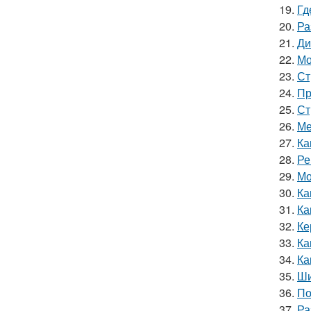
19.
Гд
20.
Ра
21.
Ди
22.
Мо
23.
Ст
24.
Пр
25.
Ст
26.
Ме
27.
Ка
28.
Ре
29.
Мо
30.
Ка
31.
Ка
32.
Ке
33.
Ка
34.
Ка
35.
Ши
36.
По
37.
Ра