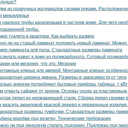
 лучше?
дки из подручных материалов своими руками. Расположение 
и междурядья
л наклона трубы канализации в частном доме. Для чего нео
изационной трубы.
мер туалета в квартире. Как выбрать размер
но ли на старый ламинат положить новый ламинат. Можно л
мер ламината для пола. Стандартные размеры ламината
 сделать навес к дому из поликарбоната. Сотовый поликарб
анин или мезонин, что это. Мезонин
нтажные клинья для дверей. Монтажные клинья: особенност
андартная ширина дивана. Размеры в зависимости от типа
олько энергии потребляют бытовые приборы таблица. 1 кВт 
м отмыть сайдинг от зелени. Основы ухода за пластиковы
нтаж перил из нержавеющей стали. Сборка перил своими 
к красить акриловой краской дерево и деревянные изделия
андартные размеры тумбочки. Стандартные размеры прикр
убина коробки под розетку. Технические требования
жно ли под линолеум стелить подложку. Подложка под лин