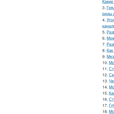
Какие
3.
Гря
ряды 
4.
Уго
канал
5.
Раз
6.
Мож
7.
Раз
8.
Как
9.
Мез
10.
Мо
11.
Ст
12.
Ск
13.
Че
14.
Мо
15.
Ка
16.
Ст
17.
Гл
18.
Мо