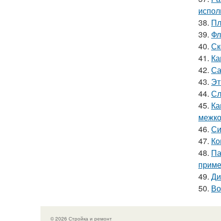
испол
38.
Пл
39.
Фл
40.
Ск
41.
Ка
42.
Са
43.
Эт
44.
Сл
45.
Ка
межко
46.
Си
47.
Ко
48.
Па
приме
49.
Ди
50.
Во
© 2026 Стройка и ремонт