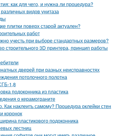
тия: как для чего, и нужна ли процедура?
 различных видов унитаза
иды
дке плитки поверх старой актуален?
роительных работ
жно учесть при выборе стандартных размеров?
во строительного 3D принтера, принцип работы
ребители
натных дверей при разных неисправностях
еждения потолочного полотна
СГБ-1,8
новка подоконника из пластика
ведения о керамограните
. Как наклеить самому? Процедура оклейки стен
ки коронок
 ширина пластикового подоконника
шевых лестниц
чения софитов они могут иметь различное