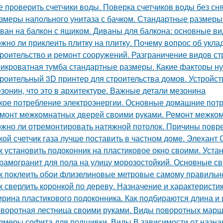
е проверить счетчики воды. Поверка счетчиков воды без сня
змеры напольного унитаза с бачком. Стандартные размеры
ван на балкон с ящиком. Диваны для балкона: основные в
жно ли приклеить плитку на плитку. Почему вопрос об укла
роительство и ремонт сооружений. Разграничение видов ст
икроватная тумба стандартные размеры. Какие факторы ну
роительный 3D принтер для строительства домов. Устройст
зонин, что это в архитектуре. Важные детали мезонина
кое потребление электроэнергии. Основные домашние пот
монт межкомнатных дверей своими руками. Ремонт межком
жно ли отремонтировать натяжной потолок. Причины повр
кой счетчик газа лучше поставить в частном доме. Элехант 
к установить подоконник на пластиковое окно своими. Уста
рамогранит для пола на улицу морозостойкий. Основные с
к поклеить обои флизелиновые метровые самому правильно
к сверлить коронкой по дереву. Назначение и характеристи
рина пластикового подоконника. Как подбираются длина и
воротная лестница своими руками. Виды поворотных мар
змеры софита для подшивки. Виды В зависимости от назна