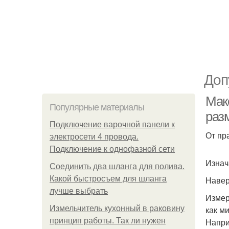
Доп
Мак
Популярные материалы
раз
Подключение варочной панели к
От пр
электросети 4 провода.
Подключение к однофазной сети
Изнач
Соединить два шланга для полива.
Какой быстросъем для шланга
Навер
лучше выбрать
Измер
Измельчитель кухонный в раковину
как м
принцип работы. Так ли нужен
Напри