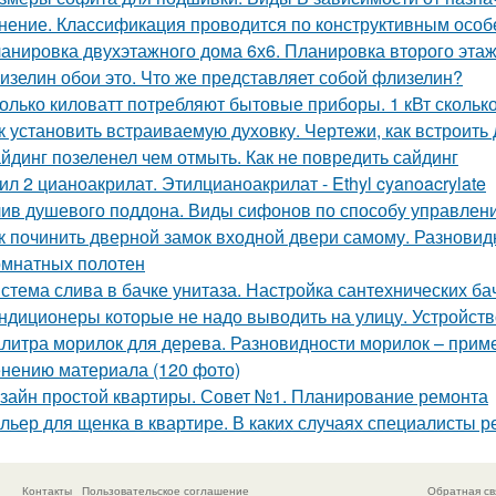
нение. Классификация проводится по конструктивным осо
анировка двухэтажного дома 6х6. Планировка второго эта
изелин обои это. Что же представляет собой флизелин?
олько киловатт потребляют бытовые приборы. 1 кВт сколько
к установить встраиваемую духовку. Чертежи, как встроит
йдинг позеленел чем отмыть. Как не повредить сайдинг
ил 2 цианоакрилат. Этилцианоакрилат - Ethyl cyanoacrylate
ив душевого поддона. Виды сифонов по способу управлен
к починить дверной замок входной двери самому. Разновид
мнатных полотен
стема слива в бачке унитаза. Настройка сантехнических ба
ндиционеры которые не надо выводить на улицу. Устройств
литра морилок для дерева. Разновидности морилок – прим
нению материала (120 фото)
зайн простой квартиры. Совет №1. Планирование ремонта
льер для щенка в квартире. В каких случаях специалисты р
Контакты
Пользовательское соглашение
Обратная св