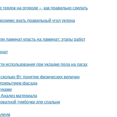
грядок на огороде –, как правильно сделать
бходимо знать правильный угол уклона
и ламинат класть на ламинат: этапы работ
онат
и использования при укладке пола на лагах
сколько Вт: понятие физических величин
м покрытием фасада
руками
. Анализ материала
оватной тумбочки для спальни
олеум