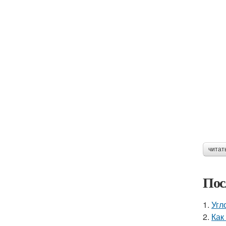
читат
Пос
1.
Угл
2.
Как