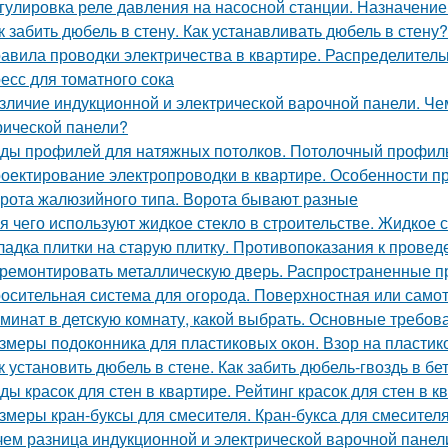
гулировка реле давления на насосной станции. Назначение
к забить дюбель в стену. Как устанавливать дюбель в стену?
авила проводки электричества в квартире. Распределител
есс для томатного сока
зличие индукционной и электрической варочной панели. Че
рической панели?
ды профилей для натяжных потолков. Потолочный профиль
оектирование электропроводки в квартире. Особенности п
рота жалюзийного типа. Ворота бывают разные
я чего используют жидкое стекло в строительстве. Жидкое с
ладка плитки на старую плитку. Противопоказания к провед
ремонтировать металлическую дверь. Распространенные п
осительная система для огорода. Поверхностная или само
минат в детскую комнату, какой выбрать. Основные требов
змеры подоконника для пластиковых окон. Взор на пласти
к установить дюбель в стене. Как забить дюбель-гвоздь в бе
ды красок для стен в квартире. Рейтинг красок для стен в к
змеры кран-буксы для смесителя. Кран-букса для смесителя
чем разница индукционной и электрической варочной панел