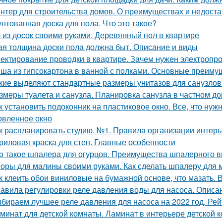
нтер для строительства домов. О преимуществах и недоста
нтованная доска для пола. Что это такое?
 из досок своими руками. Деревянный пол в квартире
ая толщина доски пола должна быт. Описание и виды
ектирование проводки в квартире. Зачем нужен электропро
ша из гипсокартона в ванной с полками. Основные преиму
кие выделяют стандартные размеры унитазов для санузлов
змеры туалета и санузла. Планировка санузла в частном до
к установить подоконник на пластиковое окно. Все, что нужн
овленное окно
к распланировать студию. №1. Правила организации интерь
риловая краска для стен. Главные особенности
о такое шпалера для огурцов. Преимущества шпалерного
оры для малины своими руками. Как сделать шпалеру для
к клеить обои виниловые на бумажной основе, что мазать.
авила регулировки реле давления воды для насоса. Описа
бираем лучшее реле давления для насоса на 2022 год. Рей
минат для детской комнаты. Ламинат в интерьере детской к