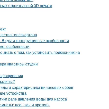
тках строительной 3D печати
ект
щества гипсокартона
. Виды и конструктивные особенности
ме: особенности
о знать о том, как установить подоконник на
ера квартиры-студии
 выращивания
 малины?
 Виды и характеристика виниловых обоев
ние устройства
тинг реле давления воды для насоса
омнаты: все «за» и против»