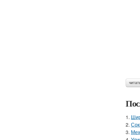
читат
Пос
1.
Шир
2.
Сок
3.
Мех
4.
Ули