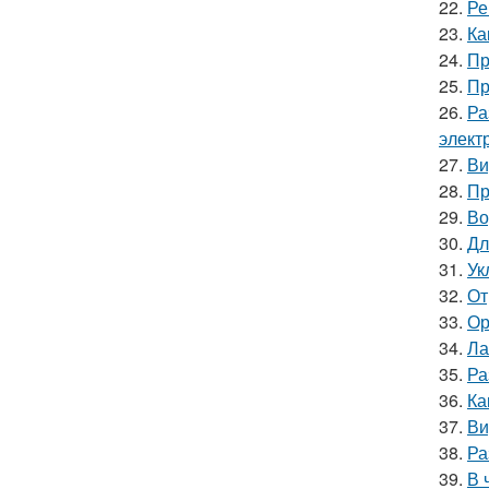
22.
Ре
23.
Ка
24.
Пр
25.
Пр
26.
Ра
элект
27.
Ви
28.
Пр
29.
Во
30.
Дл
31.
Ук
32.
От
33.
Ор
34.
Ла
35.
Ра
36.
Ка
37.
Ви
38.
Ра
39.
В 