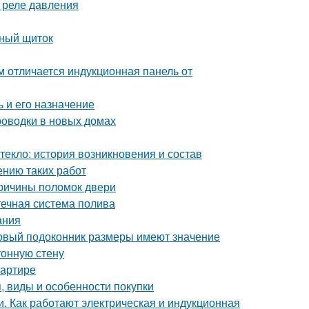
 реле давления
ьный щиток
м отличается индукционная панель от
 и его назначение
роводки в новых домах
текло: история возникновения и состав
ению таких работ
ричины поломок двери
течная система полива
ания
ковый подоконник размеры имеют значение
тонную стену
вартире
, виды и особенности покупки
и. Как работают электрическая и индукционная