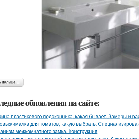
ь дальше →
ледние обновления на сайте:
ина пластикового подоконника, какая бывает. Замеры и ра
овыжималка для томатов, какую выбрать. Специализирован
анизм межкомнатного замка. Конструкция
чное покрытие для детской площадки для дачи. Каким долж