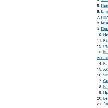
5.
При
6.
Шпу
7.
Пол
8.
Как
9.
Про
10.
Ни
11.
Ка
12.
Ра
13.
Ка
устан
14.
Ка
15.
Ак
16.
Чт
17.
Оп
18.
Ка
19.
Пр
20.
Вы
21.
Ла