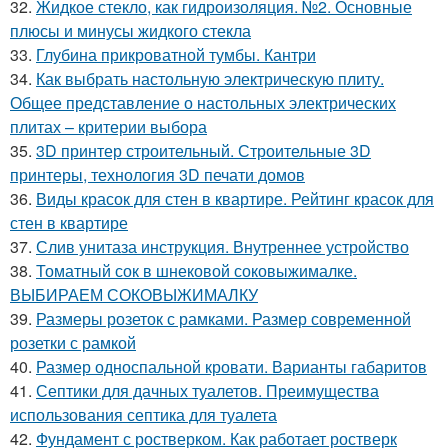
32.
Жидкое стекло, как гидроизоляция. №2. Основные
плюсы и минусы жидкого стекла
33.
Глубина прикроватной тумбы. Кантри
34.
Как выбрать настольную электрическую плиту.
Общее представление о настольных электрических
плитах – критерии выбора
35.
3D принтер строительный. Строительные 3D
принтеры, технология 3D печати домов
36.
Виды красок для стен в квартире. Рейтинг красок для
стен в квартире
37.
Слив унитаза инструкция. Внутреннее устройство
38.
Томатный сок в шнековой соковыжималке.
ВЫБИРАЕМ СОКОВЫЖИМАЛКУ
39.
Размеры розеток с рамками. Размер современной
розетки с рамкой
40.
Размер односпальной кровати. Варианты габаритов
41.
Септики для дачных туалетов. Преимущества
использования септика для туалета
42.
Фундамент с ростверком. Как работает ростверк