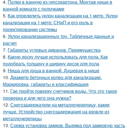
4.
Полки в ванную из гипсокартона. Монтаж ниши в
ванной комнате с полочками
5.
Как определить уклон канализации на 1 метр. Уклон
канализации на 1 метр: СНиП и его роль в
проектировании системы
6.
Уклон канализационных тру. Табличные данные и
расчет
7.
Габариты угловых диванов. Преимущества
8.
Какую доску лучше использовать для пола. Как
подобрать толщину и ширину досок для пола
9.
Ниша для душа в ванной. Душевая в нише
10.
Диаметр бетонных колец для канализации.
Маркировка, габариты и классификация
11.
Где пройти поверку счетчиков воды. Что это такое
проверка и для чего она нужна?
12.
Снегозадержатели на металлочерепицу, какие
лучше. Устройство снегозадержания на кровле из
металлочерепицы
13.
Схема установка замков. Выемка под замковую часть