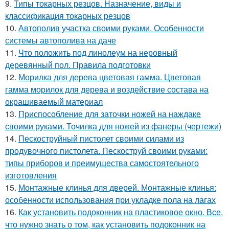
9.
Типы токарных резцов. Назначение, виды и
классификация токарных резцов
10.
Автополив участка своими руками. Особенности
системы автополива на даче
11.
Что положить под линолеум на неровный
деревянный пол. Правила подготовки
12.
Морилка для дерева цветовая гамма. Цветовая
гамма морилок для дерева и воздействие состава на
окрашиваемый материал
13.
Приспособление для заточки ножей на наждаке
своими руками. Точилка для ножей из фанеры (чертежи)
14.
Пескоструйный пистолет своими силами из
продувочного пистолета. Пескоструй своими руками:
типы приборов и преимущества самостоятельного
изготовления
15.
Монтажные клинья для дверей. Монтажные клинья:
особенности использования при укладке пола на лагах
16.
Как установить подоконник на пластиковое окно. Все,
что нужно знать о том, как установить подоконник на