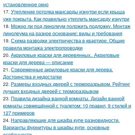
установленное окно
17.
Утепление потолка мансарды изнутри если крыша
уже покрыта. Как правильно утеплить мансарду изнутри
18.
Можно ли под линолеум положить подложку. Монтаж
линолеума на разное основание: виды и требования
19.
Схема разводки электричества в квартире. Общие
правила монтажа электропроводки
20.
Акриловые краски для деревянных.. Акриловые
краски для дерева — описание
21.
Современные акриловые краски для дерева.
Достоинства и недостатки
22.
Размеры входных дверей с терморазрывом. Рейтинг
лучших входных дверей с терморазрывом
23.
Правила дизайна ванной комнаты. Дизайн ванной
комнаты совмещённой с туалетом: 10 правил, 9 стилей и
127 примеров
24.
Направляющие для шкафа купе разновидности.
Варианты фурнитуры в шкафы купе, основные
особенности