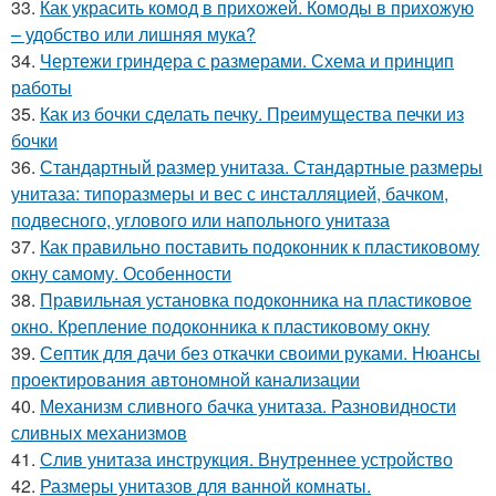
33.
Как украсить комод в прихожей. Комоды в прихожую
– удобство или лишняя мука?
34.
Чертежи гриндера с размерами. Схема и принцип
работы
35.
Как из бочки сделать печку. Преимущества печки из
бочки
36.
Стандартный размер унитаза. Стандартные размеры
унитаза: типоразмеры и вес с инсталляцией, бачком,
подвесного, углового или напольного унитаза
37.
Как правильно поставить подоконник к пластиковому
окну самому. Особенности
38.
Правильная установка подоконника на пластиковое
окно. Крепление подоконника к пластиковому окну
39.
Септик для дачи без откачки своими руками. Нюансы
проектирования автономной канализации
40.
Механизм сливного бачка унитаза. Разновидности
сливных механизмов
41.
Слив унитаза инструкция. Внутреннее устройство
42.
Размеры унитазов для ванной комнаты.