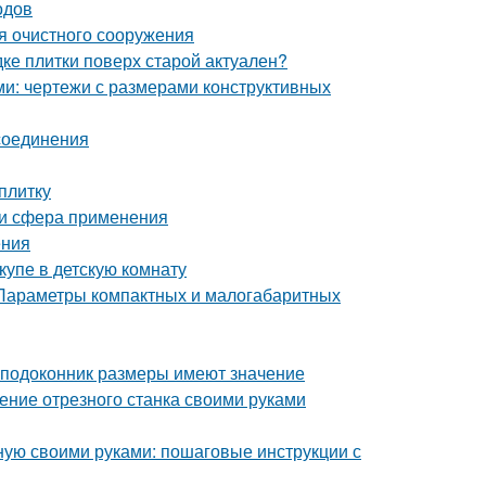
одов
ия очистного сооружения
дке плитки поверх старой актуален?
ми: чертежи с размерами конструктивных
соединения
плитку
 и сфера применения
ения
упе в детскую комнату
 Параметры компактных и малогабаритных
 подоконник размеры имеют значение
ение отрезного станка своими руками
нную своими руками: пошаговые инструкции с