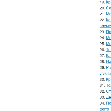
19.
Кр
20.
Се
21.
Мо
22.
Ка
элеме
23.
По
24.
Ме
25.
Мо
26.
Те
27.
Ка
28.
На
29.
Ра
углов
30.
Кр
31.
То
32.
Ст
33.
Де
34.
По
фото