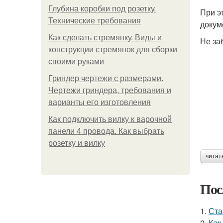
Глубина коробки под розетку.
При э
Технические требования
докум
Как сделать стремянку. Виды и
Не за
конструкции стремянок для сборки
своими руками
Гриндер чертежи с размерами.
Чертежи гриндера, требования и
варианты его изготовления
Как подключить вилку к варочной
панели 4 провода. Как выбрать
розетку и вилку
читат
Пос
1.
Ста
2.
Как