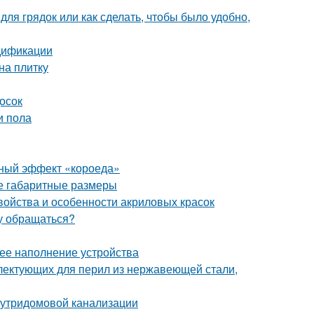
для грядок или как сделать, чтобы было удобно,
дификации
на плитку
осок
и пола
льный эффект «короеда»
е габаритные размеры
войства и особенности акриловых красок
му обращаться?
нее наполнение устройства
лектующих для перил из нержавеющей стали,
нутридомовой канализации