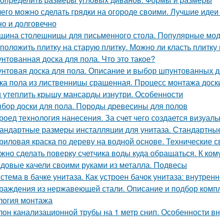
чего можно сделать грядки на огороде своими. Лучшие идеи 
но и долговечно
щина столешницы для письменного стола. Популярные мо
 положить плитку на старую плитку. Можно ли класть плитку 
нтованная доска для пола. Что это такое?
нтовая доска для пола. Описание и выбор шпунтованных д
ка пола из лиственницы сращенная. Процесс монтажа доск
 утеплить крышу мансарды изнутри. Особенности
бор доски для пола. Породы древесины для полов
роед технология нанесения. За счет чего создается визуа
андартные размеры инсталляции для унитаза. Стандартны
риловая краска по дереву на водной основе. Технические с
жно сделать поверку счетчика воды куда обращаться. К ко
довые качели своими руками из металла. Подвесы
стема в бачке унитаза. Как устроен бачок унитаза: внутрен
раждения из нержавеющей стали. Описание и подбор комп
логия монтажа
лон канализационной трубы на 1 метр снип. Особенности в