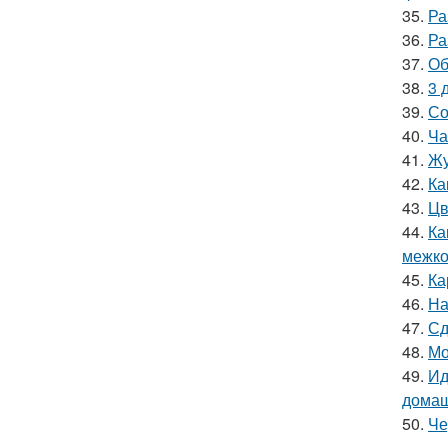
35.
Ра
36.
Ра
37.
Об
38.
3 
39.
Со
40.
Ча
41.
Жу
42.
Ка
43.
Цв
44.
Ка
межко
45.
Ка
46.
На
47.
Сд
48.
Мо
49.
Ид
домаш
50.
Че