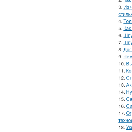
3.
Из 
стиль
4.
Тол
5.
Как
6.
Шпу
7.
Шпу
8.
Дос
9.
Чем
10.
Вы
11.
Ко
12.
Ст
13.
Ак
14.
Ну
15.
Са
16.
Си
17.
Ог
техно
18.
Ук