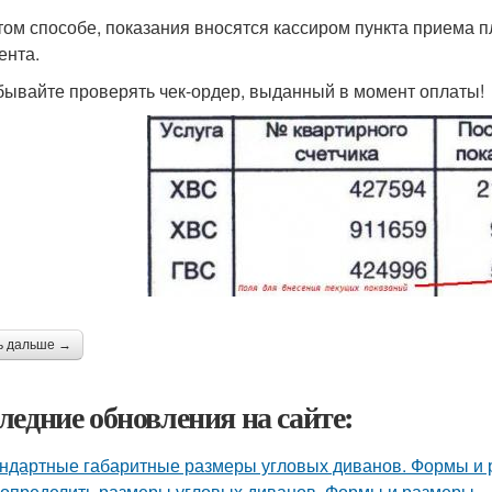
том способе, показания вносятся кассиром пункта приема 
ента.
бывайте проверять чек-ордер, выданный в момент оплаты!
ь дальше →
ледние обновления на сайте:
ндартные габаритные размеры угловых диванов. Формы и
 определить размеры угловых диванов. Формы и размеры