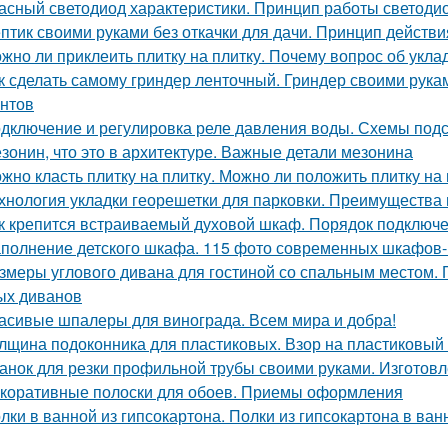
асный светодиод характеристики. Принцип работы светоди
птик своими руками без откачки для дачи. Принцип действ
жно ли приклеить плитку на плитку. Почему вопрос об укла
к сделать самому гриндер ленточный. Гриндер своими рука
нтов
дключение и регулировка реле давления воды. Схемы под
зонин, что это в архитектуре. Важные детали мезонина
жно класть плитку на плитку. Можно ли положить плитку на 
хнология укладки георешетки для парковки. Преимущества
к крепится встраиваемый духовой шкаф. Порядок подключ
полнение детского шкафа. 115 фото современных шкафов-к
змеры углового дивана для гостиной со спальным местом.
ых диванов
асивые шпалеры для винограда. Всем мира и добра!
лщина подоконника для пластиковых. Взор на пластиковый
анок для резки профильной трубы своими руками. Изготовл
коративные полоски для обоев. Приемы оформления
лки в ванной из гипсокартона. Полки из гипсокартона в ва