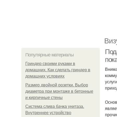
Виз
Под
Популярные материалы
пок
Гриндер своими руками в
Внима
домашних. Как сделать гриндер в
комму
домашних условиях
услуг
Размер двойной розетки. Выбор
прихо
диаметра при монтаже в бетонные
и кирпичные стены
Основ
Система слива бачка унитаза.
являе
Внутреннее устройство
прочи