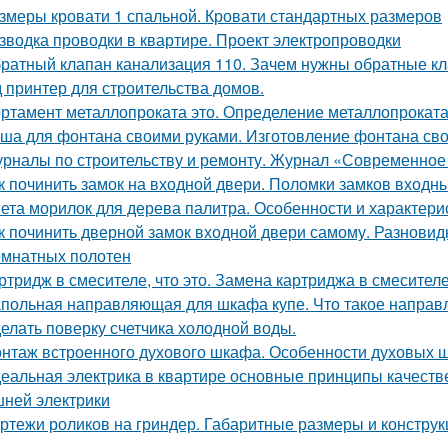
змеры кровати 1 спальной. Кровати стандартных размеров
зводка проводки в квартире. Проект электропроводки
ратный клапан канализация 110. Зачем нужны обратные к
д принтер для строительства домов.
ртамент металлопроката это. Определение металлопроката:
ша для фонтана своими руками. Изготовление фонтана св
рналы по строительству и ремонту. Журнал «Современное 
к починить замок на входной двери. Поломки замков входн
ета морилок для дерева палитра. Особенности и характери
к починить дверной замок входной двери самому. Разновид
мнатных полотен
ртридж в смесителе, что это. Замена картриджа в смесителе
польная направляющая для шкафа купе. Что такое напра
елать поверку счетчика холодной воды.
нтаж встроенного духового шкафа. Особенности духовых 
еальная электрика в квартире основные принципы качест
ней электрики
ртежи роликов на гриндер. Габаритные размеры и конструк