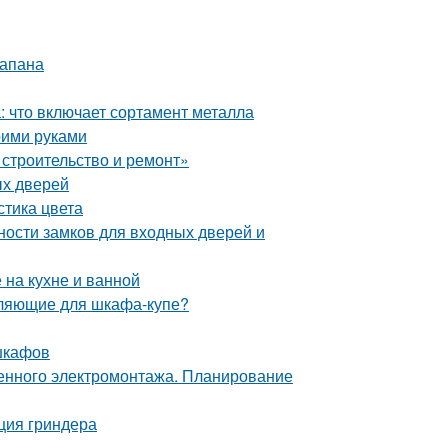
лапана
 что включает сортамент металла
оими руками
строительство и ремонт»
ых дверей
стика цвета
ности замков для входных дверей и
 на кухне и ванной
вляющие для шкафа-купе?
шкафов
венного электромонтажа. Планирование
ция гриндера