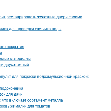
тоит реставрировать железные двери своими
чика для проверки счетчика воды
ого покрытия
и
яемые материалы
или двухэтажный
опульт для покраски водоэмульсионной краской:
 подоконника
док для дачи
 что включает сортамент металла
соковыжималки для томатов