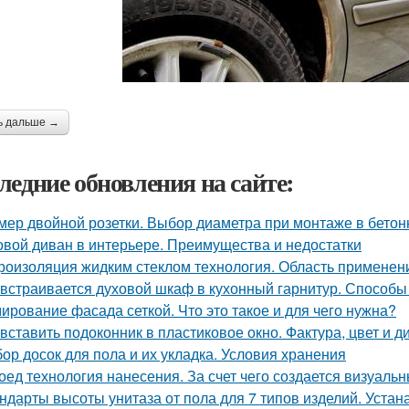
ь дальше →
ледние обновления на сайте:
мер двойной розетки. Выбор диаметра при монтаже в бето
овой диван в интерьере. Преимущества и недостатки
роизоляция жидким стеклом технология. Область применени
 встраивается духовой шкаф в кухонный гарнитур. Способы
ирование фасада сеткой. Что это такое и для чего нужна?
 вставить подоконник в пластиковое окно. Фактура, цвет и 
ор досок для пола и их укладка. Условия хранения
оед технология нанесения. За счет чего создается визуал
ндарты высоты унитаза от пола для 7 типов изделий. Уста