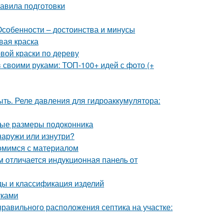
авила подготовки
Особенности – достоинства и минусы
вая краска
вой краски по дереву
 своими руками: ТОП-100+ идей с фото (+
ыть. Реле давления для гидроаккумулятора:
мые размеры подоконника
наружи или изнутри?
комимся с материалом
м отличается индукционная панель от
иды и классификация изделий
уками
правильного расположения септика на участке: