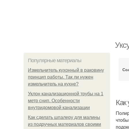
Укс
Популярные материалы
Со
Измельчитель кухонный в раковину
принцип работы. Так ли нужен
измельчитель на кухне?
Уклон канализационной трубы на 1
метр снип. Особенности
Как 
внутридомовой канализации
Полир
Как сделать шпалеру для малины
чтобы
из подручных материалов своими
подок