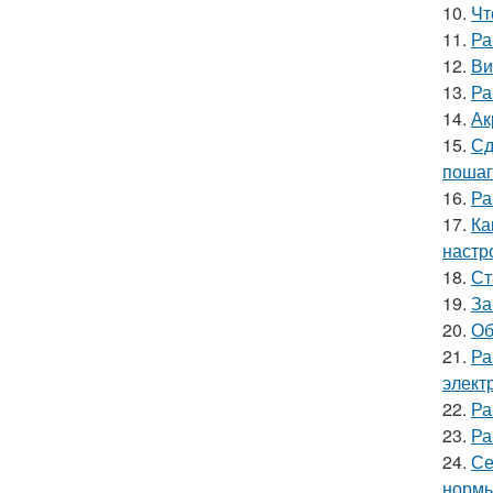
10.
Чт
11.
Ра
12.
Ви
13.
Ра
14.
Ак
15.
Сд
пошаг
16.
Ра
17.
Ка
настр
18.
Ст
19.
За
20.
Об
21.
Ра
элект
22.
Ра
23.
Ра
24.
Се
нормы