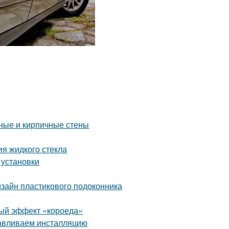
нные и кирпичные стены
я жидкого стекла
 установки
дизайн пластикового подоконника
ьный эффект «короеда»
навливаем инсталляцию