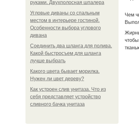
руками. Двухполосная шпалера
Угловые диваны со спальным
Чем ч
местом в интерьере гостиной.
Выпол
Особенности выбора углового
Жирны
дивана
чтобы
Соединить два шланга для полива.
ткань
Какой быстросъем для шланга
лучше выбрать
Какого цвета бывает морилка.
Нужен ли цвет дереву?
Как устроен слив унитаза. Что из
себя представляет устройство
сливного бачка унитаза