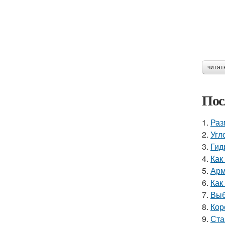
читат
Пос
1.
Раз
2.
Угл
3.
Гид
4.
Как
5.
Арм
6.
Как
7.
Выб
8.
Кор
9.
Ста