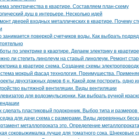
ема электричества в квартире. Составляем план-схему
опический душ в интерьере. Несколько идей
монт дверей входных металлических в квартире. Почему с
и
о занимается поверкой счетчиков воды. Как выбрать подряд
тоятельно
боты по электрике в квартире. Делаем электрику в квартире
жно ли стелить линолеум на старый линолеум. Ремонт стар
ектрика в квартире схема. Создание схемы электропроводк
стема мокрый фасад технология. Преимущества. Примен
оекты двухэтажных домов 6 н. Какой дом построить, одно 
тройство вытяжной вентиляции. Виды вентиляции
левизатор для водоэмульсионки. Как выбрать ручной краск
ендации
к сделать пластиковый подоконник. Выбор типа и размеров
седка для дачи схема с размерами. Виды деревянных бесе
ртамент металлопроката это. Определение металлопроката:
кая соковыжималка лучше для томатного сока. Шнековые 