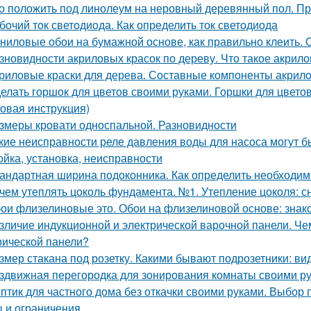
о положить под линолеум на неровный деревянный пол. Пр
бочий ток светодиода. Как определить ток светодиода
ниловые обои на бумажной основе, как правильно клеить. 
зновидности акриловых красок по дереву. Что такое акрило
риловые краски для дерева. Составные компоненты акрило
елать горшок для цветов своими руками. Горшки для цветов
овая инструкция)
змеры кровати односпальной. Разновидности
кие неисправности реле давления воды для насоса могут б
ойка, установка, неисправности
андартная ширина подоконника. Как определить необходи
чем утеплять цоколь фундамента. №1. Утепление цоколя: с
ои флизелиновые это. Обои на флизелиновой основе: зна
зличие индукционной и электрической варочной панели. Че
рической панели?
змер стакана под розетку. Какими бывают подрозетники: в
здвижная перегородка для зонирования комнаты своими р
птик для частного дома без откачки своими руками. Выбор 
 и ограничения