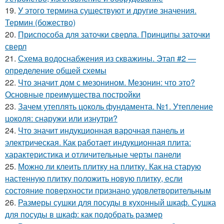
19.
У этого термина существуют и другие значения.
Термин (божество)
20.
Приспособа для заточки сверла. Принципы заточки
сверл
21.
Схема водоснабжения из скважины. Этап #2 —
определение общей схемы
22.
Что значит дом с мезонином. Мезонин: что это?
Основные преимущества постройки
23.
Зачем утеплять цоколь фундамента. №1. Утепление
цоколя: снаружи или изнутри?
24.
Что значит индукционная варочная панель и
электрическая. Как работает индукционная плита:
характеристика и отличительные черты панели
25.
Можно ли клеить плитку на плитку. Как на старую
настенную плитку положить новую плитку, если
состояние поверхности признано удовлетворительным
26.
Размеры сушки для посуды в кухонный шкаф. Сушка
для посуды в шкаф: как подобрать размер