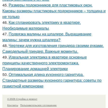
45.
Размеры подоконников для пластиковых окон.
Каковы размеры пластиковых подоконников – толщина и
не только
46.
Как спланировать электрику в квартире.
Необходимые материалы
47.
Подвязка малины на шпалере. Выращивание
малины: зачем нужна шпалера?
48.
Чертежи для изготовления гриндера своими руками.
Самодельный гриндер. Важные моменты.
49.
Идеальная электрика в квартире основные
принципы качественного электромонтажа.
Планирование домашней электрики
50.
Оптимальная длина кухонного гарнитура.
Стандартные размеры кухонного гарнитура: советы по
грамотной компоновке
© 2026 Стройка и ремонт
Контакты
Пользовательское соглашение