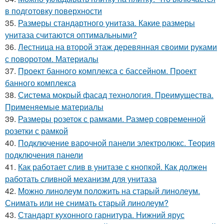
в подготовку поверхности
35.
Размеры стандартного унитаза. Какие размеры
унитаза считаются оптимальными?
36.
Лестница на второй этаж деревянная своими руками
с поворотом. Материалы
37.
Проект банного комплекса с бассейном. Проект
банного комплекса
38.
Система мокрый фасад технология. Преимущества.
Применяемые материалы
39.
Размеры розеток с рамками. Размер современной
розетки с рамкой
40.
Подключение варочной панели электролюкс. Теория
подключения панели
41.
Как работает слив в унитазе с кнопкой. Как должен
работать сливной механизм для унитаза
42.
Можно линолеум положить на старый линолеум.
Снимать или не снимать старый линолеум?
43.
Стандарт кухонного гарнитура. Нижний ярус