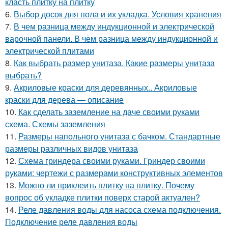
класть плитку на плитку
6.
Выбор досок для пола и их укладка. Условия хранения
7.
В чем разница между индукционной и электрической
варочной панели. В чем разница между индукционной и
электрической плитами
8.
Как выбрать размер унитаза. Какие размеры унитаза
выбрать?
9.
Акриловые краски для деревянных.. Акриловые
краски для дерева — описание
10.
Как сделать заземление на даче своими руками
схема. Схемы заземления
11.
Размеры напольного унитаза с бачком. Стандартные
размеры различных видов унитаза
12.
Схема гриндера своими руками. Гриндер своими
руками: чертежи с размерами конструктивных элементов
13.
Можно ли приклеить плитку на плитку. Почему
вопрос об укладке плитки поверх старой актуален?
14.
Реле давления воды для насоса схема подключения.
Подключение реле давления воды