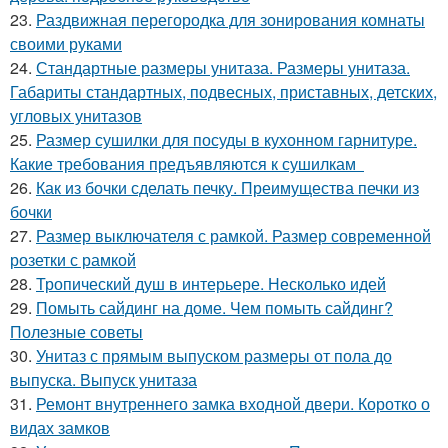
23.
Раздвижная перегородка для зонирования комнаты
своими руками
24.
Стандартные размеры унитаза. Размеры унитаза.
Габариты стандартных, подвесных, приставных, детских,
угловых унитазов
25.
Размер сушилки для посуды в кухонном гарнитуре.
Какие требования предъявляются к сушилкам
26.
Как из бочки сделать печку. Преимущества печки из
бочки
27.
Размер выключателя с рамкой. Размер современной
розетки с рамкой
28.
Тропический душ в интерьере. Несколько идей
29.
Помыть сайдинг на доме. Чем помыть сайдинг?
Полезные советы
30.
Унитаз с прямым выпуском размеры от пола до
выпуска. Выпуск унитаза
31.
Ремонт внутреннего замка входной двери. Коротко о
видах замков