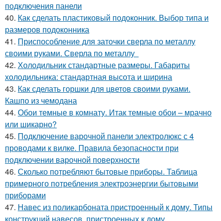
подключения панели
40.
Как сделать пластиковый подоконник. Выбор типа и
размеров подоконника
41.
Приспособление для заточки сверла по металлу
своими руками. Сверла по металлу
42.
Холодильник стандартные размеры. Габариты
холодильника: стандартная высота и ширина
43.
Как сделать горшки для цветов своими руками.
Кашпо из чемодана
44.
Обои темные в комнату. Итак темные обои – мрачно
или шикарно?
45.
Подключение варочной панели электролюкс с 4
проводами к вилке. Правила безопасности при
подключении варочной поверхности
46.
Сколько потребляют бытовые приборы. Таблица
примерного потребления электроэнергии бытовыми
приборами
47.
Навес из поликарбоната пристроенный к дому. Типы
конструкций навесов, пристроенных к дому